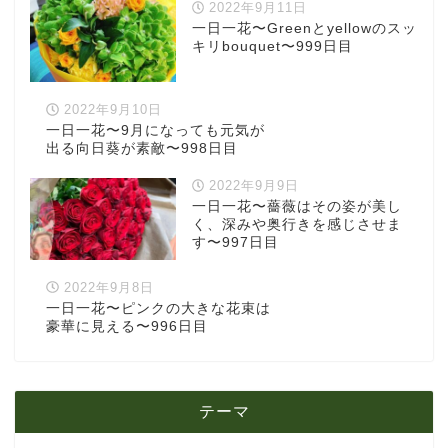
2022年9月11日
一日一花〜Greenとyellowのスッ
キリbouquet〜999日目
2022年9月10日
一日一花〜9月になっても元気が
出る向日葵が素敵〜998日目
2022年9月9日
一日一花〜薔薇はその姿が美し
く、深みや奥行きを感じさせま
す〜997日目
2022年9月8日
一日一花〜ピンクの大きな花束は
豪華に見える〜996日目
テーマ