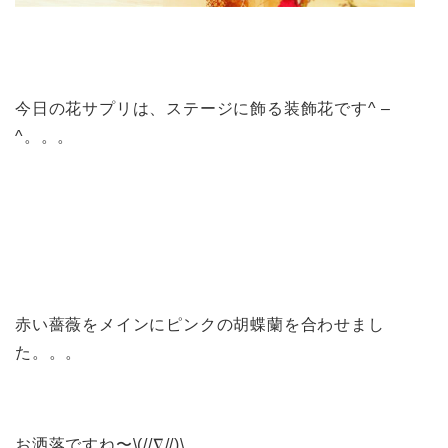
今日の花サプリは、ステージに飾る装飾花です^ –
^。。。
赤い薔薇をメインにピンクの胡蝶蘭を合わせまし
た。。。
お洒落ですね〜\(//∇//)\。。。。