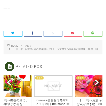
—–
HOME
ブログ
一日一花ー記念すべき1000日目はステージで際立つ赤薔薇と胡蝶蘭〜1000日目
RELATED POST
グ
ブログ
ブログ
imosa@@@ミモザ#
一日一花〜お別れの場に
一日一花〜御祝の席
ザの日 #mimosa 本
は花が付き物〜807日目
明るい華やかな花を