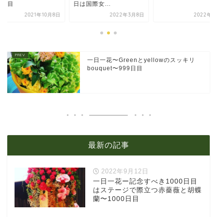
国際女...
659日目
2022年3月8日
2022年3月4日
2021年1
一日一花〜Greenとyellowのスッキリ
bouquet〜999日目
最新の記事
2022年9月12日
一日一花ー記念すべき1000日目
はステージで際立つ赤薔薇と胡蝶
蘭〜1000日目