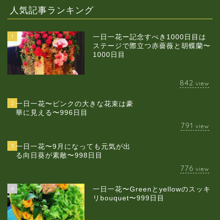
人気記事ランキング
1
一日一花ー記念すべき1000日目は
ステージで際立つ赤薔薇と胡蝶蘭〜
1000日目
842
view
2
一日一花〜ピンクの大きな花束は豪
華に見える〜996日目
791
view
3
一日一花〜9月になっても元気が出
る向日葵が素敵〜998日目
776
view
4
一日一花〜Greenとyellowのスッキ
当店について
リbouquet〜999日目