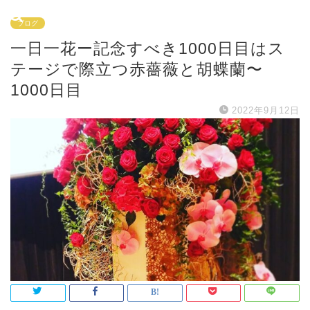
ブログ
一日一花ー記念すべき1000日目はス
テージで際立つ赤薔薇と胡蝶蘭〜
1000日目
2022年9月12日