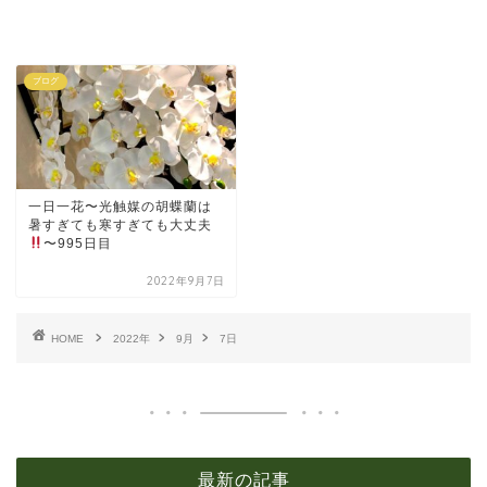
ブログ
一日一花〜光触媒の胡蝶蘭は
暑すぎても寒すぎても大丈夫
〜995日目
2022年9月7日
HOME
2022年
9月
7日
最新の記事