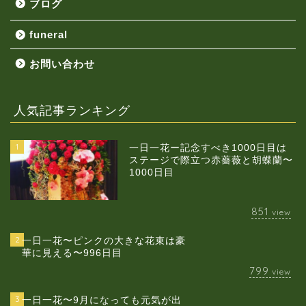
ブログ
funeral
お問い合わせ
人気記事ランキング
1
一日一花ー記念すべき1000日目は
ステージで際立つ赤薔薇と胡蝶蘭〜
1000日目
851
view
2
一日一花〜ピンクの大きな花束は豪
華に見える〜996日目
799
view
3
一日一花〜9月になっても元気が出