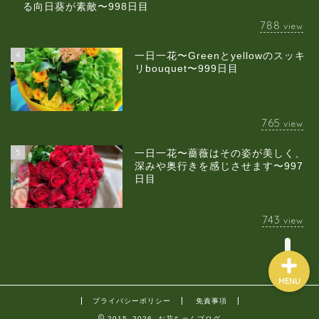
る向日葵が素敵〜998日目
788
view
4
一日一花〜Greenとyellowのスッキ
当店について
リbouquet〜999日目
ギャラリー
765
view
スクールのご案内
5
一日一花〜薔薇はその姿が美しく、
深みや奥行きを感じさせます〜997
日目
ブログ
743
view
MENU
プライバシーポリシー
免責事項
2015–2026 お花ちゃんブログ