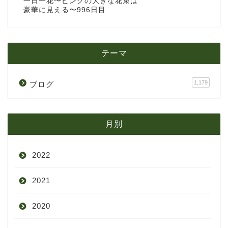
一日一花〜ピンクの大きな花束は
豪華に見える〜996日目
テーマ
1,179
ブログ
月別
2022
2021
9月
2020
8月
12月