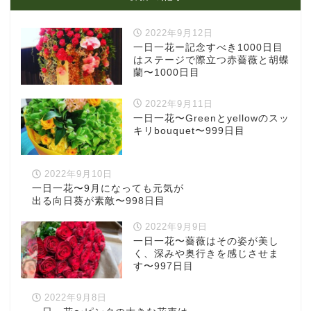
2022年9月12日
一日一花ー記念すべき1000日目
はステージで際立つ赤薔薇と胡蝶
蘭〜1000日目
2022年9月11日
一日一花〜Greenとyellowのスッ
キリbouquet〜999日目
2022年9月10日
一日一花〜9月になっても元気が
出る向日葵が素敵〜998日目
2022年9月9日
一日一花〜薔薇はその姿が美し
く、深みや奥行きを感じさせま
す〜997日目
2022年9月8日