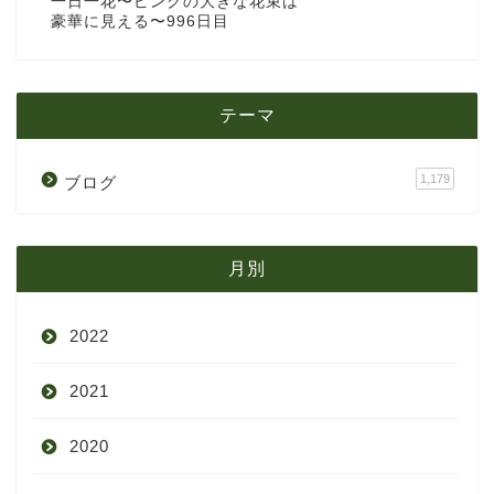
一日一花〜ピンクの大きな花束は
豪華に見える〜996日目
テーマ
1,179
ブログ
月別
2022
2021
9月
2020
8月
12月