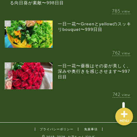
る向日葵が素敵〜998日目
785
view
4
一日一花〜Greenとyellowのスッキ
当店について
リbouquet〜999日目
ギャラリー
762
view
スクールのご案内
5
一日一花〜薔薇はその姿が美しく、
深みや奥行きを感じさせます〜997
日目
ブログ
742
view
MENU
プライバシーポリシー
免責事項
2015–2026 お花ちゃんブログ