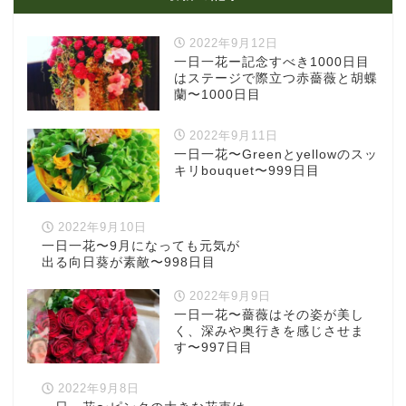
2022年9月12日
一日一花ー記念すべき1000日目
はステージで際立つ赤薔薇と胡蝶
蘭〜1000日目
2022年9月11日
一日一花〜Greenとyellowのスッ
キリbouquet〜999日目
2022年9月10日
一日一花〜9月になっても元気が
出る向日葵が素敵〜998日目
2022年9月9日
一日一花〜薔薇はその姿が美し
く、深みや奥行きを感じさせま
す〜997日目
2022年9月8日