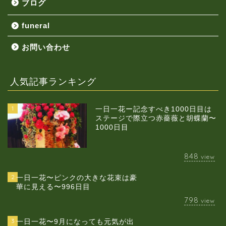
ブログ
funeral
お問い合わせ
人気記事ランキング
1
一日一花ー記念すべき1000日目は
ステージで際立つ赤薔薇と胡蝶蘭〜
1000日目
848
view
2
一日一花〜ピンクの大きな花束は豪
華に見える〜996日目
798
view
3
一日一花〜9月になっても元気が出