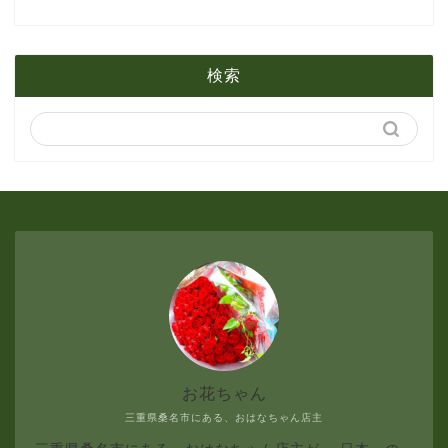
1月
2月
5月
検索
1月
4月
3月
2月
1月
お花ちゃん
三重県桑名市にある、おはなちゃん店主