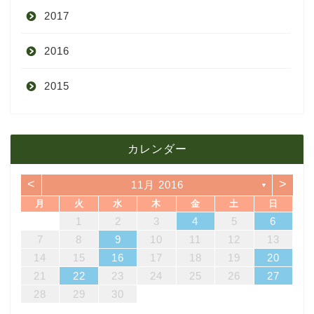
2017
6月
10月
11月
12月
2016
5月
9月
10月
3月
2015
4月
8月
9月
1月
12月
12月
3月
7月
8月
11月
カレンダー
11月
2月
6月
7月
10月
<
>
11月 2016
▼
10月
1月
5月
6月
9月
月
火
水
木
金
土
日
4
7
3
5
1
3
6
6
2
5
7
3
5
1
4
6
2
4
7
7
3
6
1
4
6
2
5
7
3
5
1
2
5
1
5
1
4
2
4
7
3
5
1
3
6
7
3
6
1
4
1
2
3
4
5
6
4月
5月
8月
14
10
12
10
13
13
12
14
10
12
13
14
14
10
13
13
12
14
10
12
12
12
14
10
12
10
13
14
10
13
11
11
11
11
11
11
11
8
9
8
9
8
9
8
9
8
8
9
8
8
7
8
9
10
11
12
13
18
21
17
19
15
17
20
20
16
19
21
17
19
15
18
20
16
18
21
21
17
20
15
18
20
16
19
21
17
19
15
16
19
15
19
15
18
16
18
21
17
19
15
17
20
21
17
20
15
18
14
15
16
17
18
19
20
3月
4月
7月
25
28
24
26
22
24
27
27
23
26
28
24
26
22
25
27
23
25
28
28
24
27
22
25
27
23
26
28
24
26
22
23
26
22
26
22
25
23
25
28
24
26
22
24
27
28
24
27
22
25
21
22
23
24
25
26
27
31
29
30
31
29
30
31
29
30
31
29
29
29
30
31
29
31
29
28
29
30
2月
3月
6月