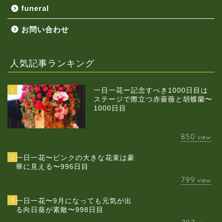
funeral
お問い合わせ
人気記事ランキング
1
一日一花ー記念すべき1000日目は
ステージで際立つ赤薔薇と胡蝶蘭〜
1000日目
850
view
2
一日一花〜ピンクの大きな花束は豪
華に見える〜996日目
799
view
3
一日一花〜9月になっても元気が出
る向日葵が素敵〜998日目