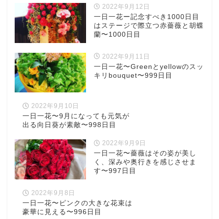
2022年9月12日
一日一花ー記念すべき1000日目
はステージで際立つ赤薔薇と胡蝶
蘭〜1000日目
2022年9月11日
一日一花〜Greenとyellowのスッ
キリbouquet〜999日目
2022年9月10日
一日一花〜9月になっても元気が
出る向日葵が素敵〜998日目
2022年9月9日
一日一花〜薔薇はその姿が美し
く、深みや奥行きを感じさせま
す〜997日目
2022年9月8日
一日一花〜ピンクの大きな花束は
豪華に見える〜996日目