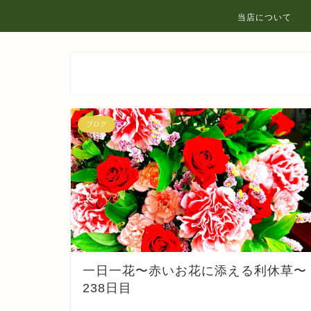
当店について
ブログ
一日一花〜赤いお花に添える利休草〜
238日目