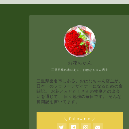
お花ちゃん
三重県桑名市にある、おはなちゃん店主
三重県桑名市にある、おはなちゃん店主が、
日本一のフラワーデザイナーになるための奮
闘記。 お花と人とたくさんの物事との出会
いを通じて、 日々勉強の毎日です。 そんな
奮闘記を書いてます。
＼ Follow me ／