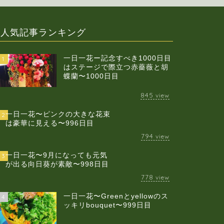
人気記事ランキング
一日一花ー記念すべき1000日目
1
はステージで際立つ赤薔薇と胡
蝶蘭〜1000日目
845
view
一日一花〜ピンクの大きな花束
2
は豪華に見える〜996日目
794
view
一日一花〜9月になっても元気
3
が出る向日葵が素敵〜998日目
778
view
一日一花〜Greenとyellowのス
4
ッキリbouquet〜999日目