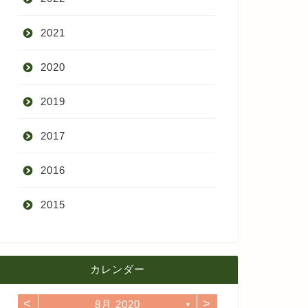
2021
9月
2020
8月
12月
2019
7月
11月
12月
2017
6月
10月
11月
12月
2016
5月
9月
10月
3月
2015
4月
8月
9月
1月
12月
12月
3月
7月
8月
11月
カレンダー
11月
2月
6月
7月
10月
<
>
8月 2020
10月
▼
1月
5月
6月
9月