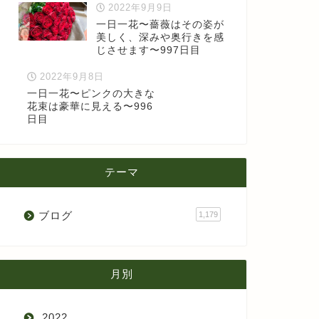
2022年9月9日
一日一花〜薔薇はその姿が
美しく、深みや奥行きを感
じさせます〜997日目
2022年9月8日
一日一花〜ピンクの大きな
花束は豪華に見える〜996
日目
テーマ
ブログ
1,179
月別
2022