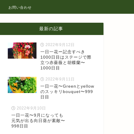
お問い合わせ
最新の記事
2022年9月12日
一日一花ー記念すべき
1000日目はステージで際
立つ赤薔薇と胡蝶蘭〜
1000日目
2022年9月11日
一日一花〜Greenとyellow
のスッキリbouquet〜999
日目
2022年9月10日
一日一花〜9月になっても
元気が出る向日葵が素敵〜
998日目