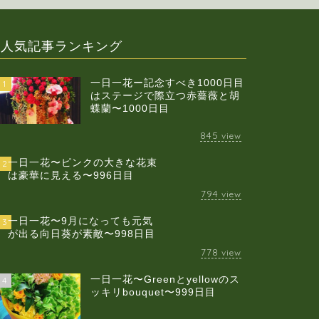
人気記事ランキング
一日一花ー記念すべき1000日目
1
はステージで際立つ赤薔薇と胡
蝶蘭〜1000日目
845
view
一日一花〜ピンクの大きな花束
2
は豪華に見える〜996日目
794
view
一日一花〜9月になっても元気
3
が出る向日葵が素敵〜998日目
778
view
一日一花〜Greenとyellowのス
4
ッキリbouquet〜999日目