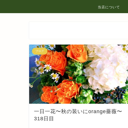
当店について
ブログ
一日一花〜秋の装いにorange薔薇〜
318日目