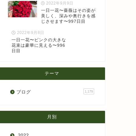
2022年9月9日
一日一花〜薔薇はその姿が
美しく、深みや奥行きを感
じさせます〜997日目
2022年9月8日
一日一花〜ピンクの大きな
花束は豪華に見える〜996
日目
テーマ
ブログ
1,179
月別
2022