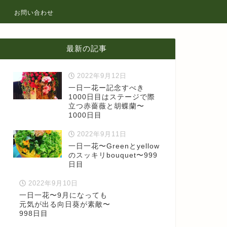
お問い合わせ
最新の記事
2022年9月12日
一日一花ー記念すべき
1000日目はステージで際
立つ赤薔薇と胡蝶蘭〜
1000日目
2022年9月11日
一日一花〜Greenとyellow
のスッキリbouquet〜999
日目
2022年9月10日
一日一花〜9月になっても
元気が出る向日葵が素敵〜
998日目