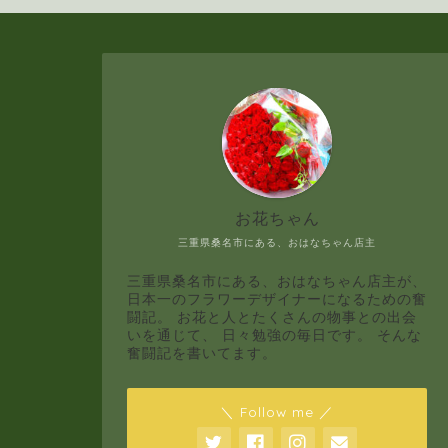
お花ちゃん
三重県桑名市にある、おはなちゃん店主
三重県桑名市にある、おはなちゃん店主が、
日本一のフラワーデザイナーになるための奮
闘記。 お花と人とたくさんの物事との出会
いを通じて、 日々勉強の毎日です。 そんな
奮闘記を書いてます。
＼ Follow me ／