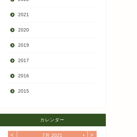
2021
9月
2020
8月
12月
2019
7月
11月
12月
2017
6月
10月
11月
12月
2016
5月
9月
10月
3月
2015
4月
8月
9月
1月
12月
12月
3月
7月
8月
11月
カレンダー
11月
2月
6月
7月
10月
<
>
7月 2021
10月
▼
1月
5月
6月
9月