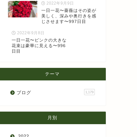
2022年9月9日
一日一花〜薔薇はその姿が
美しく、深みや奥行きを感
じさせます〜997日目
2022年9月8日
一日一花〜ピンクの大きな
花束は豪華に見える〜996
日目
テーマ
ブログ
1,179
月別
2022