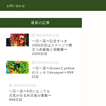
お問い合わせ
最新の記事
2022年9月12日
一日一花ー記念すべき
1000日目はステージで際
立つ赤薔薇と胡蝶蘭〜
1000日目
2022年9月11日
一日一花〜Greenとyellow
のスッキリbouquet〜999
日目
2022年9月10日
一日一花〜9月になっても
元気が出る向日葵が素敵〜
998日目