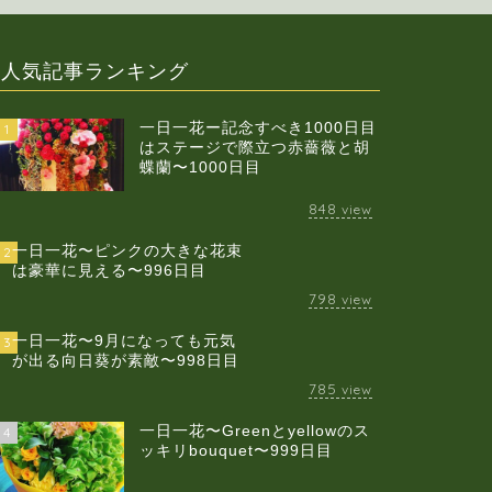
人気記事ランキング
一日一花ー記念すべき1000日目
1
はステージで際立つ赤薔薇と胡
蝶蘭〜1000日目
848
view
一日一花〜ピンクの大きな花束
2
は豪華に見える〜996日目
798
view
一日一花〜9月になっても元気
3
が出る向日葵が素敵〜998日目
785
view
一日一花〜Greenとyellowのス
4
ッキリbouquet〜999日目