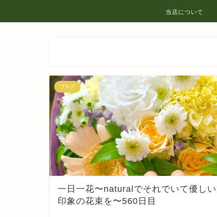
当店について
ブログ
一日一花〜naturalでそれでいて優しい
印象の花束を〜560日目