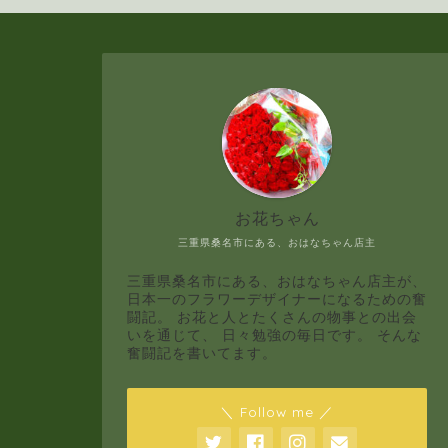
お花ちゃん
三重県桑名市にある、おはなちゃん店主
三重県桑名市にある、おはなちゃん店主が、
日本一のフラワーデザイナーになるための奮
闘記。 お花と人とたくさんの物事との出会
いを通じて、 日々勉強の毎日です。 そんな
奮闘記を書いてます。
＼ Follow me ／