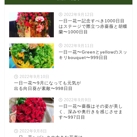
2022年9月12日
一日一花ー記念すべき1000日目
はステージで際立つ赤薔薇と胡蝶
蘭〜1000日目
2022年9月11日
一日一花〜Greenとyellowのスッ
キリbouquet〜999日目
2022年9月10日
一日一花〜9月になっても元気が
出る向日葵が素敵〜998日目
2022年9月9日
一日一花〜薔薇はその姿が美し
く、深みや奥行きを感じさせま
す〜997日目
2022年9月8日