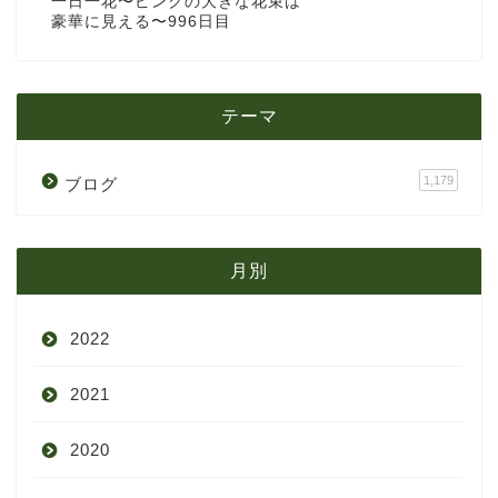
一日一花〜ピンクの大きな花束は
豪華に見える〜996日目
テーマ
1,179
ブログ
月別
2022
2021
9月
2020
8月
12月