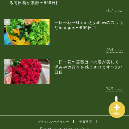
る向日葵が素敵〜998日目
787
view
4
一日一花〜Greenとyellowのスッキ
当店について
リbouquet〜999日目
ギャラリー
764
view
スクールのご案内
5
一日一花〜薔薇はその姿が美しく、
深みや奥行きを感じさせます〜997
日目
ブログ
743
view
MENU
プライバシーポリシー
免責事項
2015–2026 お花ちゃんブログ