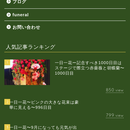
ブログ
funeral
お問い合わせ
人気記事ランキング
1
一日一花ー記念すべき1000日目は
ステージで際立つ赤薔薇と胡蝶蘭〜
1000日目
850
view
2
一日一花〜ピンクの大きな花束は豪
華に見える〜996日目
799
view
3
一日一花〜9月になっても元気が出