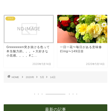
ブログ
ブログ
Greeeeeen突き抜ける色って
一日一花〜毎日がある意味修
本当魅力的。。。＋大好きな
行ing〜149日目
小花感。。。。#こ...
2020年5月14日
2020年5月14日
HOME
2020年
5月
14日
最新の記事