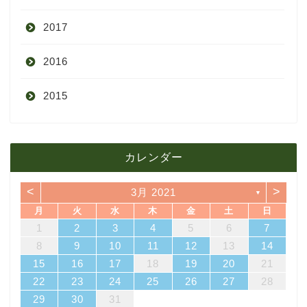
2017
6月
10月
11月
12月
2016
5月
9月
10月
3月
2015
4月
8月
9月
1月
12月
12月
3月
7月
8月
11月
カレンダー
11月
2月
6月
7月
10月
<
>
3月 2021
▼
10月
1月
5月
6月
9月
月
火
水
木
金
土
日
4
7
3
5
1
3
6
6
2
5
7
3
5
1
4
6
2
4
7
3
6
1
4
6
2
5
7
3
5
1
2
5
1
5
1
4
6
2
4
7
3
5
1
3
6
7
3
6
1
4
1
2
3
4
5
6
7
4月
5月
8月
14
10
12
10
13
13
12
14
10
12
13
14
10
13
13
12
14
10
12
12
12
13
14
10
12
10
13
14
10
13
11
11
11
11
11
11
11
8
9
8
9
8
9
8
9
8
8
9
8
8
8
9
10
11
12
13
14
18
21
17
19
15
17
20
20
16
19
21
17
19
15
18
20
16
18
21
17
20
15
18
20
16
19
21
17
19
15
16
19
15
19
15
18
20
16
18
21
17
19
15
17
20
21
17
20
15
18
15
16
17
18
19
20
21
3月
4月
7月
25
28
24
26
22
24
27
27
23
26
28
24
26
22
25
27
23
25
28
24
27
22
25
27
23
26
28
24
26
22
23
26
22
26
22
25
27
23
25
28
24
26
22
24
27
28
24
27
22
25
22
23
24
25
26
27
28
31
29
30
31
29
30
31
29
30
31
29
29
29
30
31
29
31
29
29
30
31
2月
3月
6月