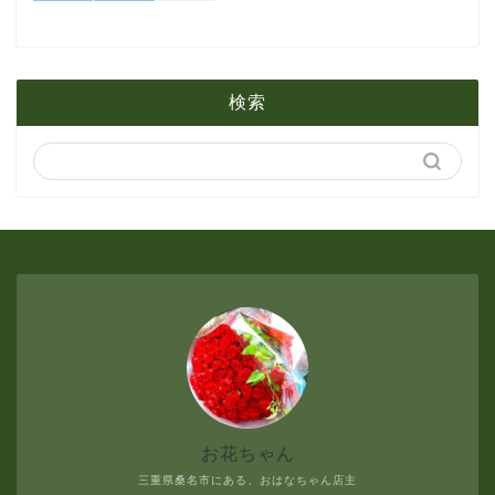
1月
2月
5月
検索
1月
4月
3月
2月
1月
お花ちゃん
三重県桑名市にある、おはなちゃん店主