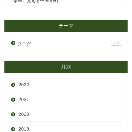
豪華に見える〜996日目
テーマ
1,179
ブログ
月別
2022
2021
9月
2020
8月
12月
2019
7月
11月
12月