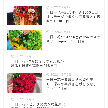
2022年9月12日
一日一花ー記念すべき1000日目
はステージで際立つ赤薔薇と胡蝶
蘭〜1000日目
2022年9月11日
一日一花〜Greenとyellowのスッ
キリbouquet〜999日目
2022年9月10日
一日一花〜9月になっても元気が
出る向日葵が素敵〜998日目
2022年9月9日
一日一花〜薔薇はその姿が美し
く、深みや奥行きを感じさせま
す〜997日目
2022年9月8日
一日一花〜ピンクの大きな花束は