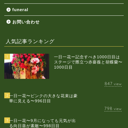
funeral
お問い合わせ
人気記事ランキング
1
一日一花ー記念すべき1000日目は
ステージで際立つ赤薔薇と胡蝶蘭〜
1000日目
847
view
2
一日一花〜ピンクの大きな花束は豪
華に見える〜996日目
798
view
3
一日一花〜9月になっても元気が出
る向日葵が素敵〜998日目