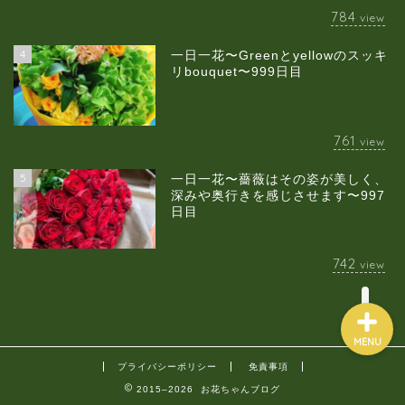
784
view
4
一日一花〜Greenとyellowのスッキ
当店について
リbouquet〜999日目
ギャラリー
761
view
スクールのご案内
5
一日一花〜薔薇はその姿が美しく、
深みや奥行きを感じさせます〜997
日目
ブログ
742
view
MENU
プライバシーポリシー
免責事項
2015–2026 お花ちゃんブログ