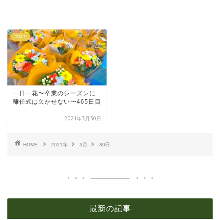
ブログ
一日一花〜卒業のシーズンに
離任式は欠かせない〜465日目
2021年3月30日
HOME
2021年
3月
30日
最新の記事