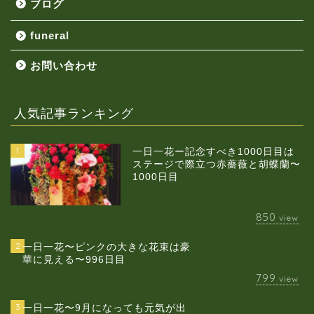
ブログ
funeral
お問い合わせ
人気記事ランキング
1
一日一花ー記念すべき1000日目は
ステージで際立つ赤薔薇と胡蝶蘭〜
1000日目
850
view
2
一日一花〜ピンクの大きな花束は豪
華に見える〜996日目
799
view
3
一日一花〜9月になっても元気が出