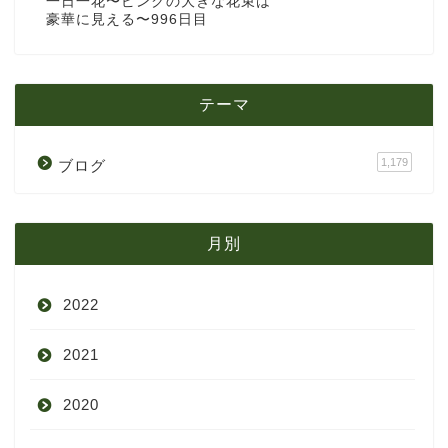
一日一花〜ピンクの大きな花束は
豪華に見える〜996日目
テーマ
1,179
ブログ
月別
2022
2021
9月
2020
8月
12月