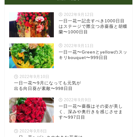
2022年9月12日
一日一花ー記念すべき1000日目
はステージで際立つ赤薔薇と胡蝶
蘭〜1000日目
2022年9月11日
一日一花〜Greenとyellowのスッ
キリbouquet〜999日目
2022年9月10日
一日一花〜9月になっても元気が
出る向日葵が素敵〜998日目
2022年9月9日
一日一花〜薔薇はその姿が美し
く、深みや奥行きを感じさせま
す〜997日目
2022年9月8日