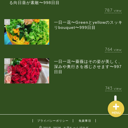
る向日葵が素敵〜998日目
787
view
4
一日一花〜Greenとyellowのスッキ
当店について
リbouquet〜999日目
ギャラリー
764
view
スクールのご案内
5
一日一花〜薔薇はその姿が美しく、
深みや奥行きを感じさせます〜997
日目
ブログ
743
view
MENU
プライバシーポリシー
免責事項
2015–2026 お花ちゃんブログ