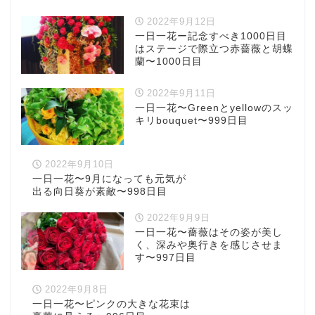
2022年9月12日
一日一花ー記念すべき1000日目
はステージで際立つ赤薔薇と胡蝶
蘭〜1000日目
2022年9月11日
一日一花〜Greenとyellowのスッ
キリbouquet〜999日目
2022年9月10日
一日一花〜9月になっても元気が
出る向日葵が素敵〜998日目
2022年9月9日
一日一花〜薔薇はその姿が美し
く、深みや奥行きを感じさせま
す〜997日目
2022年9月8日
一日一花〜ピンクの大きな花束は