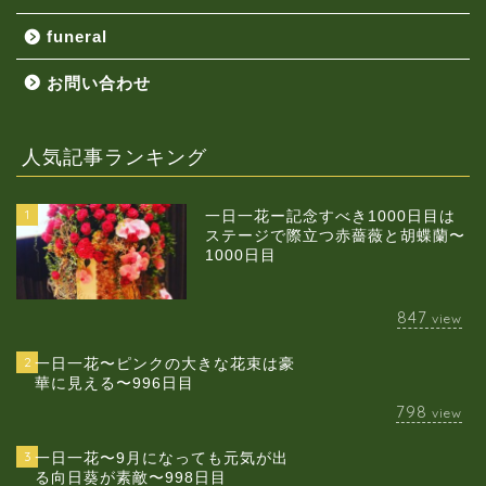
funeral
お問い合わせ
人気記事ランキング
1
一日一花ー記念すべき1000日目は
ステージで際立つ赤薔薇と胡蝶蘭〜
1000日目
847
view
2
一日一花〜ピンクの大きな花束は豪
華に見える〜996日目
798
view
3
一日一花〜9月になっても元気が出
る向日葵が素敵〜998日目