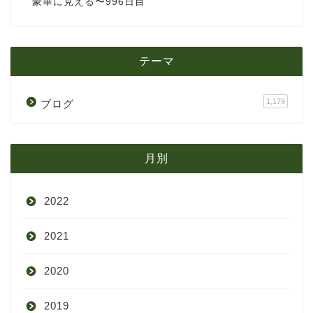
豪華に見える〜996日目
テーマ
1,179
ブログ
月別
2022
2021
9月
2020
8月
12月
2019
7月
11月
12月