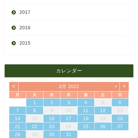
2017
6月
10月
11月
12月
2016
5月
9月
10月
3月
2015
4月
8月
9月
1月
12月
12月
3月
7月
8月
11月
カレンダー
11月
2月
6月
7月
10月
<
>
3月 2022
▼
10月
1月
5月
6月
9月
月
火
水
木
金
土
日
4
7
3
5
1
3
6
2
5
7
3
5
1
4
6
2
4
7
7
3
6
1
4
6
2
5
7
3
5
1
2
5
1
5
1
4
6
2
4
7
3
5
1
3
6
7
3
6
1
4
1
2
3
4
5
6
4月
5月
8月
14
10
12
10
13
12
14
10
12
13
14
14
10
13
13
12
14
10
12
12
12
13
14
10
12
10
13
14
10
13
11
11
11
11
11
11
11
8
9
8
9
8
9
8
9
8
8
9
8
8
7
8
9
10
11
12
13
18
21
17
19
15
17
20
16
19
21
17
19
15
18
20
16
18
21
21
17
20
15
18
20
16
19
21
17
19
15
16
19
15
19
15
18
20
16
18
21
17
19
15
17
20
21
17
20
15
18
14
15
16
17
18
19
20
3月
4月
7月
25
28
24
26
22
24
27
23
26
28
24
26
22
25
27
23
25
28
28
24
27
22
25
27
23
26
28
24
26
22
23
26
22
26
22
25
27
23
25
28
24
26
22
24
27
28
24
27
22
25
21
22
23
24
25
26
27
31
29
30
31
29
30
31
29
30
31
29
29
29
30
31
29
31
29
28
29
30
31
2月
3月
6月