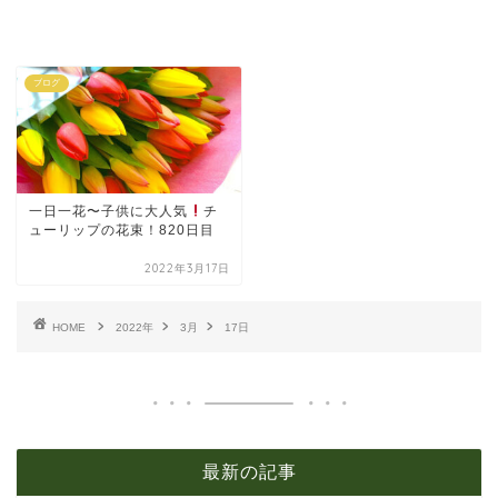
ブログ
一日一花〜子供に大人気
チ
ューリップの花束！820日目
2022年3月17日
HOME
2022年
3月
17日
最新の記事