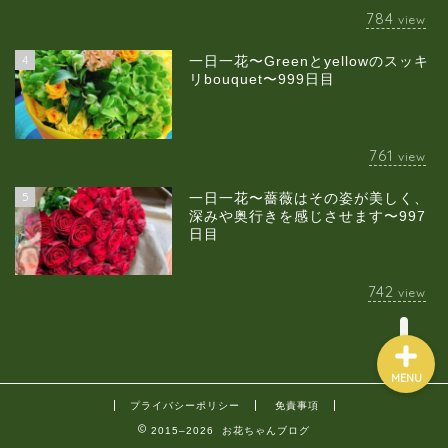
784
view
4
一日一花〜Greenとyellowのスッキ
当店について
リbouquet〜999日目
ギャラリー
761
view
スクールのご案内
5
一日一花〜薔薇はその姿が美しく、
深みや奥行きを感じさせます〜997
日目
ブログ
742
view
MENU
プライバシーポリシー
免責事項
2015–2026 お花ちゃんブログ