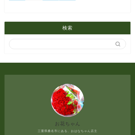
1月
2月
5月
検索
1月
4月
3月
2月
1月
お花ちゃん
三重県桑名市にある、おはなちゃん店主