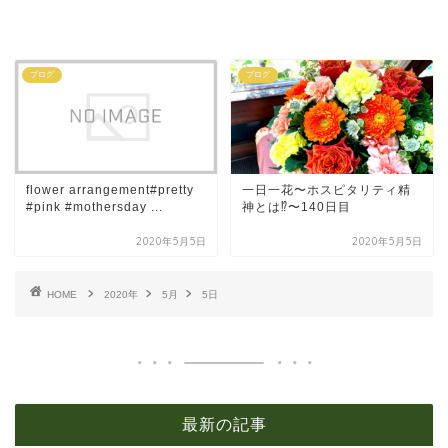
ブログ
ブログ
flower arrangement#pretty
一日一花〜ホスピタリティ精
#pink #mothersday ...
神とは⁉︎〜140日目
2020年5月5日
2020年5月5日
HOME
2020年
5月
5日
最新の記事