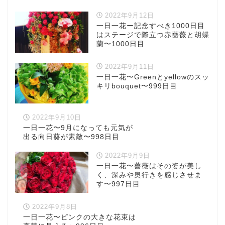
2022年9月12日
一日一花ー記念すべき1000日目
はステージで際立つ赤薔薇と胡蝶
蘭〜1000日目
2022年9月11日
一日一花〜Greenとyellowのスッ
キリbouquet〜999日目
2022年9月10日
一日一花〜9月になっても元気が
出る向日葵が素敵〜998日目
2022年9月9日
一日一花〜薔薇はその姿が美し
く、深みや奥行きを感じさせま
す〜997日目
2022年9月8日
一日一花〜ピンクの大きな花束は