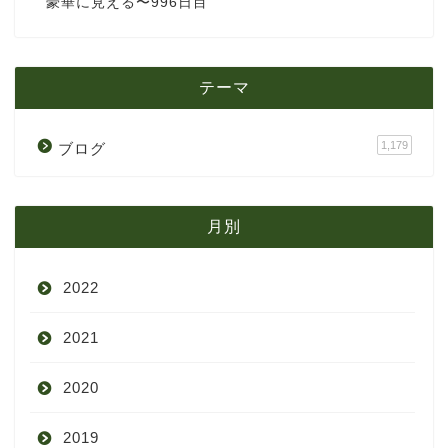
豪華に見える〜996日目
テーマ
1,179
ブログ
月別
2022
2021
9月
2020
8月
12月
2019
7月
11月
12月