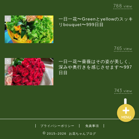
788
view
4
一日一花〜Greenとyellowのスッキ
当店について
リbouquet〜999日目
ギャラリー
765
view
スクールのご案内
5
一日一花〜薔薇はその姿が美しく、
深みや奥行きを感じさせます〜997
日目
ブログ
743
view
MENU
プライバシーポリシー
免責事項
2015–2026 お花ちゃんブログ