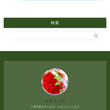
1月
2月
5月
検索
1月
4月
3月
2月
1月
お花ちゃん
三重県桑名市にある、おはなちゃん店主