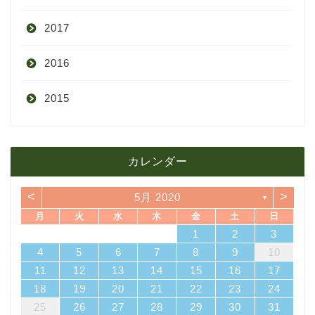
2017
6月
10月
11月
12月
2016
5月
9月
10月
3月
2015
4月
8月
9月
1月
12月
12月
3月
7月
8月
11月
カレンダー
11月
2月
6月
7月
10月
<
>
5月 2020
▼
10月
1月
5月
6月
9月
月
火
水
木
金
土
日
4
7
3
5
1
3
6
6
2
5
7
3
5
1
4
6
2
4
7
7
3
6
1
4
6
2
5
7
5
1
2
5
1
5
1
4
6
2
4
7
3
5
1
3
6
7
3
6
1
4
1
2
3
4月
5月
8月
14
10
12
10
13
13
12
14
10
12
13
14
14
10
13
13
12
14
12
12
12
13
14
10
12
10
13
14
10
13
11
11
11
11
11
11
11
8
9
8
9
8
9
8
9
8
8
9
8
8
4
5
6
7
8
9
10
18
21
17
19
15
17
20
20
16
19
21
17
19
15
18
20
16
18
21
21
17
20
15
18
20
16
19
21
19
15
16
19
15
19
15
18
20
16
18
21
17
19
15
17
20
21
17
20
15
18
11
12
13
14
15
16
17
3月
4月
7月
25
28
24
26
22
24
27
27
23
26
28
24
26
22
25
27
23
25
28
28
24
27
22
25
27
23
26
28
26
22
23
26
22
26
22
25
27
23
25
28
24
26
22
24
27
28
24
27
22
25
18
19
20
21
22
23
24
31
29
30
31
29
30
31
29
30
29
29
29
30
31
29
31
29
25
26
27
28
29
30
31
2月
3月
6月