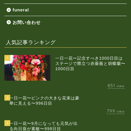
funeral
お問い合わせ
人気記事ランキング
1
一日一花ー記念すべき1000日目は
ステージで際立つ赤薔薇と胡蝶蘭〜
1000日目
851
view
2
一日一花〜ピンクの大きな花束は豪
華に見える〜996日目
799
view
3
一日一花〜9月になっても元気が出
る向日葵が素敵〜998日目