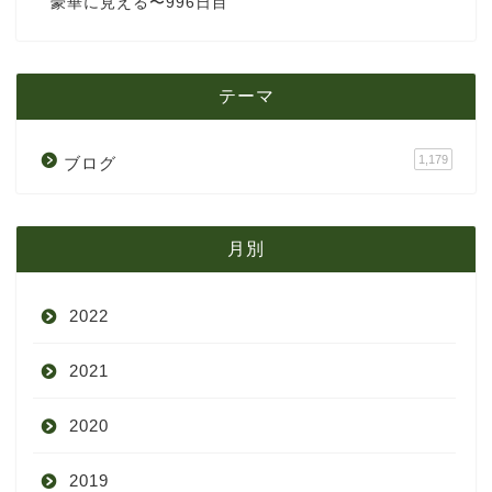
豪華に見える〜996日目
テーマ
1,179
ブログ
月別
2022
2021
9月
2020
8月
12月
2019
7月
11月
12月