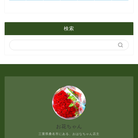
1月
2月
5月
検索
1月
4月
3月
2月
1月
お花ちゃん
三重県桑名市にある、おはなちゃん店主