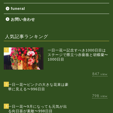
funeral
お問い合わせ
人気記事ランキング
1
一日一花ー記念すべき1000日目は
ステージで際立つ赤薔薇と胡蝶蘭〜
1000日目
847
view
2
一日一花〜ピンクの大きな花束は豪
華に見える〜996日目
798
view
3
一日一花〜9月になっても元気が出
る向日葵が素敵〜998日目