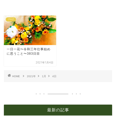
ブログ
一日一花〜令和三年仕事始め
に思うこと〜383日目
2021年1月4日
HOME
2021年
1月
4日
最新の記事