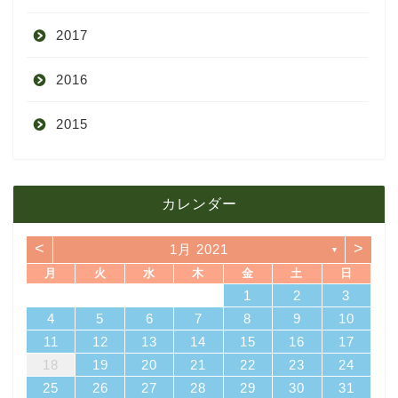
2017
6月
10月
11月
12月
2016
5月
9月
10月
3月
2015
4月
8月
9月
1月
12月
12月
3月
7月
8月
11月
カレンダー
11月
2月
6月
7月
10月
<
>
1月 2021
▼
10月
1月
5月
6月
9月
月
火
水
木
金
土
日
4
7
3
5
1
3
6
6
2
5
7
3
5
1
4
6
2
4
7
7
6
1
4
6
2
5
7
3
5
1
2
5
1
5
1
4
6
2
4
7
3
5
1
3
6
7
3
6
1
4
1
2
3
4月
5月
8月
14
10
12
10
13
13
12
14
10
12
13
14
14
13
13
12
14
10
12
12
12
13
14
10
12
10
13
14
10
13
11
11
11
11
11
11
11
8
9
8
9
8
9
8
9
8
8
9
8
8
4
5
6
7
8
9
10
18
21
17
19
15
17
20
20
16
19
21
17
19
15
18
20
16
18
21
21
20
15
18
20
16
19
21
17
19
15
16
19
15
19
15
18
20
16
18
21
17
19
15
17
20
21
17
20
15
18
11
12
13
14
15
16
17
3月
4月
7月
25
28
24
26
22
24
27
27
23
26
28
24
26
22
25
27
23
25
28
28
27
22
25
27
23
26
28
24
26
22
23
26
22
26
22
25
27
23
25
28
24
26
22
24
27
28
24
27
22
25
18
19
20
21
22
23
24
31
29
30
31
29
30
29
30
31
29
29
29
30
31
29
31
29
25
26
27
28
29
30
31
2月
3月
6月