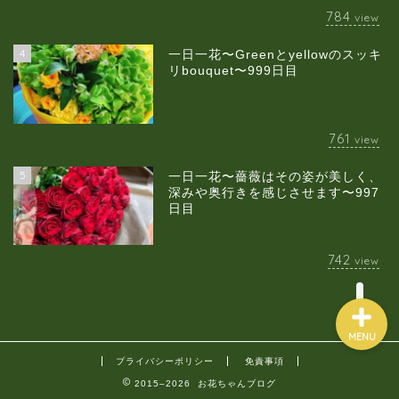
784
view
4
一日一花〜Greenとyellowのスッキ
当店について
リbouquet〜999日目
ギャラリー
761
view
スクールのご案内
5
一日一花〜薔薇はその姿が美しく、
深みや奥行きを感じさせます〜997
日目
ブログ
742
view
MENU
プライバシーポリシー
免責事項
2015–2026 お花ちゃんブログ