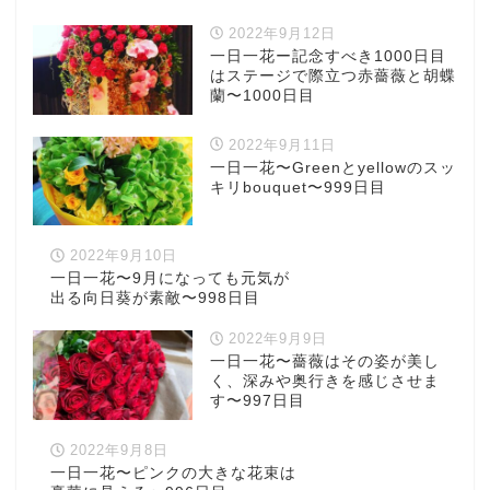
2022年9月12日
一日一花ー記念すべき1000日目
はステージで際立つ赤薔薇と胡蝶
蘭〜1000日目
2022年9月11日
一日一花〜Greenとyellowのスッ
キリbouquet〜999日目
2022年9月10日
一日一花〜9月になっても元気が
出る向日葵が素敵〜998日目
2022年9月9日
一日一花〜薔薇はその姿が美し
く、深みや奥行きを感じさせま
す〜997日目
2022年9月8日
一日一花〜ピンクの大きな花束は