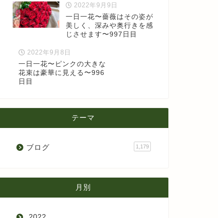
2022年9月9日
一日一花〜薔薇はその姿が
美しく、深みや奥行きを感
じさせます〜997日目
2022年9月8日
一日一花〜ピンクの大きな
花束は豪華に見える〜996
日目
テーマ
ブログ
1,179
月別
2022