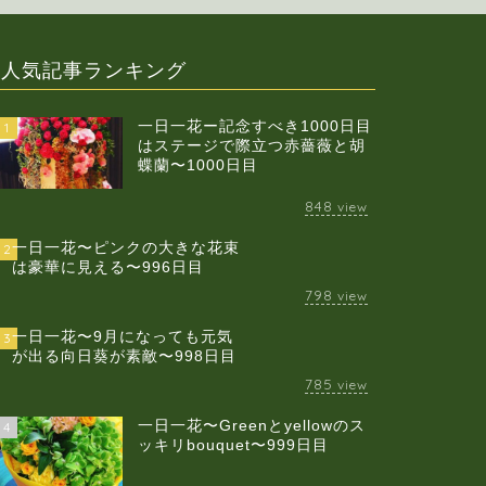
人気記事ランキング
一日一花ー記念すべき1000日目
1
はステージで際立つ赤薔薇と胡
蝶蘭〜1000日目
848
view
一日一花〜ピンクの大きな花束
2
は豪華に見える〜996日目
798
view
一日一花〜9月になっても元気
3
が出る向日葵が素敵〜998日目
785
view
一日一花〜Greenとyellowのス
4
ッキリbouquet〜999日目