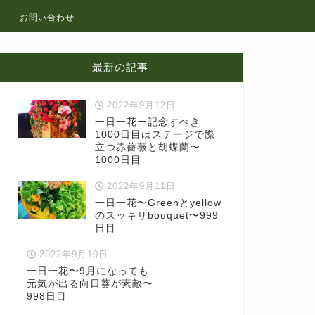
お問い合わせ
最新の記事
2022年9月12日
一日一花ー記念すべき
1000日目はステージで際
立つ赤薔薇と胡蝶蘭〜
1000日目
2022年9月11日
一日一花〜Greenとyellow
のスッキリbouquet〜999
日目
2022年9月10日
一日一花〜9月になっても
元気が出る向日葵が素敵〜
998日目