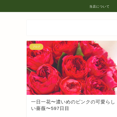
当店について
ブログ
一日一花〜濃いめのピンクの可愛らし
い薔薇〜597日目