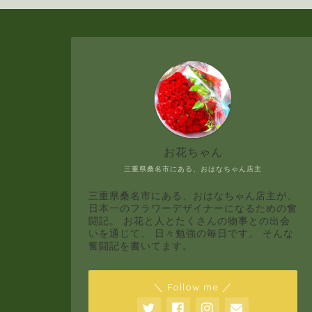
お花ちゃん
三重県桑名市にある、おはなちゃん店主
三重県桑名市にある、おはなちゃん店主が、
日本一のフラワーデザイナーになるための奮
闘記。 お花と人とたくさんの物事との出会
いを通じて、 日々勉強の毎日です。 そんな
奮闘記を書いてます。
＼ Follow me ／