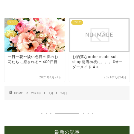
ブログ
ブログ
一日一花〜淡い色目の春のお
お洒落なorder made suit
花たちに癒される〜400日目
shop開店御祝に。。。#オー
ダーメイド #ス...
2021年1月24日
2021年1月24日
HOME
2021年
1月
24日
最新の記事