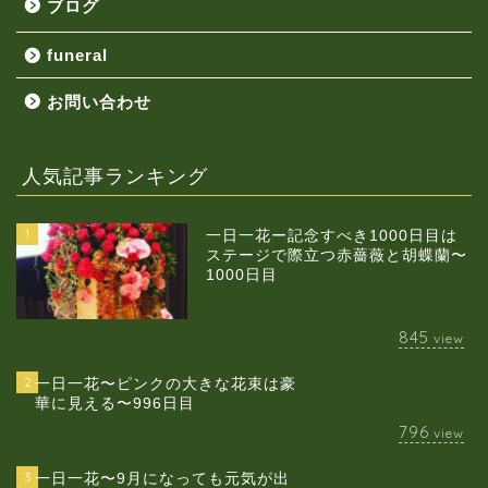
ブログ
funeral
お問い合わせ
人気記事ランキング
1
一日一花ー記念すべき1000日目は
ステージで際立つ赤薔薇と胡蝶蘭〜
1000日目
845
view
2
一日一花〜ピンクの大きな花束は豪
華に見える〜996日目
796
view
3
一日一花〜9月になっても元気が出