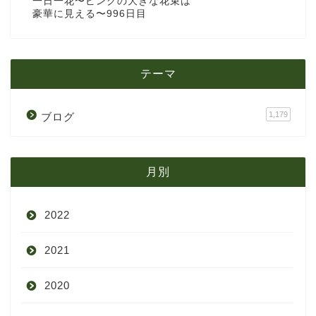
一日一花〜ピンクの大きな花束は
豪華に見える〜996日目
テーマ
1,179
ブログ
月別
2022
2021
9月
2020
8月
12月