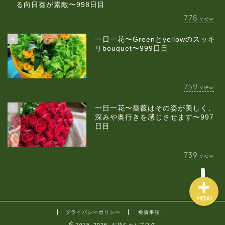
る向日葵が素敵〜998日目
778
view
4
一日一花〜Greenとyellowのスッキ
当店について
リbouquet〜999日目
ギャラリー
759
view
スクールのご案内
5
一日一花〜薔薇はその姿が美しく、
深みや奥行きを感じさせます〜997
日目
ブログ
739
view
MENU
プライバシーポリシー
免責事項
2015–2026 お花ちゃんブログ