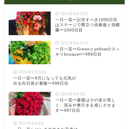
2022年9月12日
一日一花ー記念すべき1000日目
はステージで際立つ赤薔薇と胡蝶
蘭〜1000日目
2022年9月11日
一日一花〜Greenとyellowのスッ
キリbouquet〜999日目
2022年9月10日
一日一花〜9月になっても元気が
出る向日葵が素敵〜998日目
2022年9月9日
一日一花〜薔薇はその姿が美し
く、深みや奥行きを感じさせま
す〜997日目
2022年9月8日