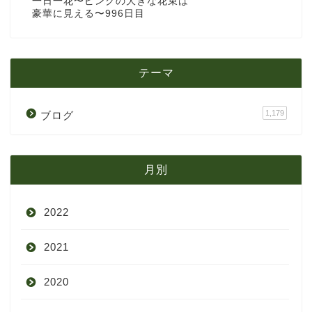
一日一花〜ピンクの大きな花束は
豪華に見える〜996日目
テーマ
1,179
ブログ
月別
2022
2021
9月
2020
8月
12月