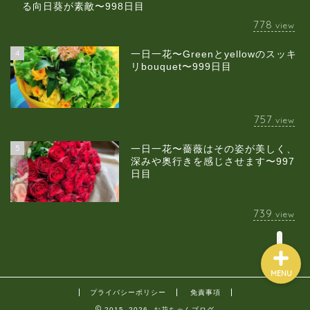
る向日葵が素敵〜998日目
778
view
4
一日一花〜Greenとyellowのスッキ
当店について
リbouquet〜999日目
ギャラリー
757
view
スクールのご案内
5
一日一花〜薔薇はその姿が美しく、
深みや奥行きを感じさせます〜997
日目
ブログ
739
view
MENU
プライバシーポリシー
免責事項
2015–2026 お花ちゃんブログ