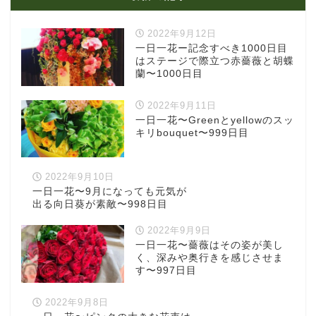
2022年9月12日
一日一花ー記念すべき1000日目
はステージで際立つ赤薔薇と胡蝶
蘭〜1000日目
2022年9月11日
一日一花〜Greenとyellowのスッ
キリbouquet〜999日目
2022年9月10日
一日一花〜9月になっても元気が
出る向日葵が素敵〜998日目
2022年9月9日
一日一花〜薔薇はその姿が美し
く、深みや奥行きを感じさせま
す〜997日目
2022年9月8日