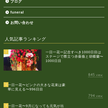
ブログ
funeral
お問い合わせ
人気記事ランキング
1
一日一花ー記念すべき1000日目は
ステージで際立つ赤薔薇と胡蝶蘭〜
1000日目
845
view
2
一日一花〜ピンクの大きな花束は豪
華に見える〜996日目
794
view
3
一日一花〜9月になっても元気が出