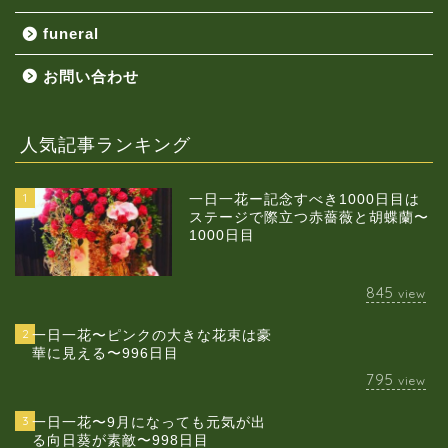
funeral
お問い合わせ
人気記事ランキング
1
一日一花ー記念すべき1000日目は
ステージで際立つ赤薔薇と胡蝶蘭〜
1000日目
845
view
2
一日一花〜ピンクの大きな花束は豪
華に見える〜996日目
795
view
3
一日一花〜9月になっても元気が出
る向日葵が素敵〜998日目