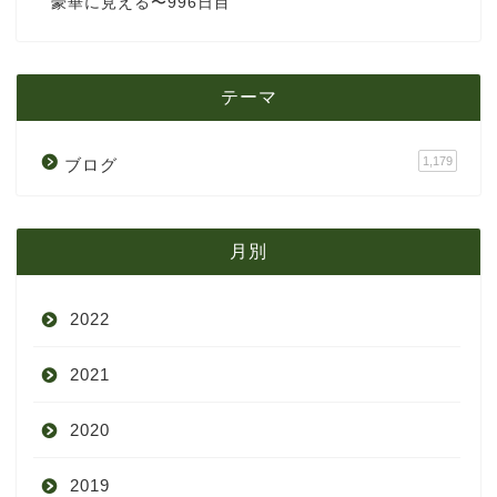
豪華に見える〜996日目
テーマ
1,179
ブログ
月別
2022
2021
9月
2020
8月
12月
2019
7月
11月
12月