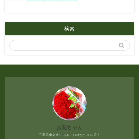
1月
2月
5月
検索
1月
4月
3月
2月
1月
お花ちゃん
三重県桑名市にある、おはなちゃん店主