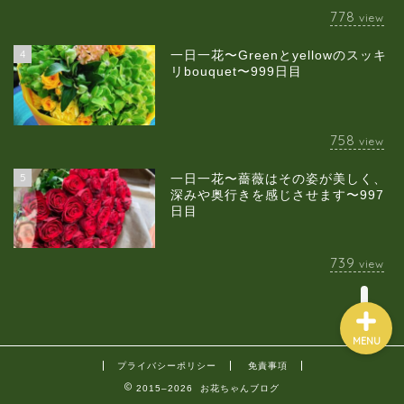
778
view
4
一日一花〜Greenとyellowのスッキ
当店について
リbouquet〜999日目
ギャラリー
758
view
スクールのご案内
5
一日一花〜薔薇はその姿が美しく、
深みや奥行きを感じさせます〜997
日目
ブログ
739
view
MENU
プライバシーポリシー
免責事項
2015–2026 お花ちゃんブログ