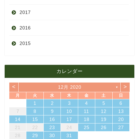
2017
6月
10月
11月
12月
2016
5月
9月
10月
3月
2015
4月
8月
9月
1月
12月
12月
3月
7月
8月
11月
カレンダー
11月
2月
6月
7月
10月
<
>
12月 2020
▼
10月
1月
5月
6月
9月
月
火
水
木
金
土
日
4
7
3
5
1
3
6
6
2
5
7
3
5
1
4
6
2
4
7
7
3
1
4
6
2
5
7
3
5
1
2
5
1
5
1
4
6
2
4
7
3
5
1
3
6
7
3
6
1
4
1
2
3
4
5
6
4月
5月
8月
14
10
12
10
13
13
12
14
10
12
13
14
14
10
13
12
14
10
12
12
12
13
14
10
12
10
13
14
10
13
11
11
11
11
11
11
11
8
9
8
9
8
9
8
9
8
8
9
8
8
7
8
9
10
11
12
13
18
21
17
19
15
17
20
20
16
19
21
17
19
15
18
20
16
18
21
21
17
15
18
20
16
19
21
17
19
15
16
19
15
19
15
18
20
16
18
21
17
19
15
17
20
21
17
20
15
18
14
15
16
17
18
19
20
3月
4月
7月
25
28
24
26
22
24
27
27
23
26
28
24
26
22
25
27
23
25
28
28
24
22
25
27
23
26
28
24
26
22
23
26
22
26
22
25
27
23
25
28
24
26
22
24
27
28
24
27
22
25
21
22
23
24
25
26
27
31
29
30
31
29
30
31
29
30
31
29
29
29
30
31
29
31
29
28
29
30
31
2月
3月
6月