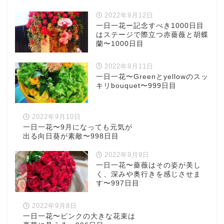
2022年9月12日
一日一花ー記念すべき1000日目
はステージで際立つ赤薔薇と胡蝶
蘭〜1000日目
2022年9月11日
一日一花〜Greenとyellowのスッ
キリbouquet〜999日目
2022年9月10日
一日一花〜9月になっても元気が
出る向日葵が素敵〜998日目
2022年9月9日
一日一花〜薔薇はその姿が美し
く、深みや奥行きを感じさせま
す〜997日目
2022年9月8日
一日一花〜ピンクの大きな花束は