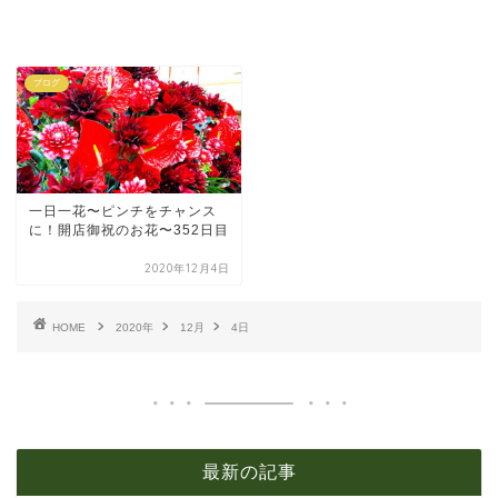
ブログ
一日一花〜ピンチをチャンス
に！開店御祝のお花〜352日目
2020年12月4日
HOME
2020年
12月
4日
最新の記事