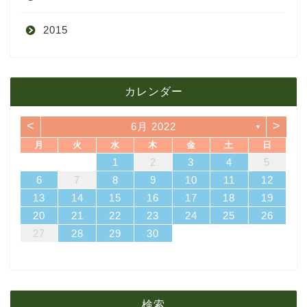
2015
4月
8月
9月
1月
12月
12月
3月
7月
8月
11月
カレンダー
11月
2月
6月
7月
10月
<
>
6月 2022
▼
10月
1月
5月
6月
9月
月
火
水
木
金
土
日
4
7
3
1
3
6
6
2
5
7
3
5
1
4
6
2
4
7
7
3
6
1
4
6
2
5
7
3
5
1
2
5
1
5
1
4
6
2
4
7
3
5
1
3
6
7
3
6
1
4
1
2
3
4
5
4月
5月
8月
14
10
10
13
13
12
14
10
12
13
14
14
10
13
13
12
14
10
12
12
12
13
14
10
12
10
13
14
10
13
11
11
11
11
11
11
11
8
9
8
9
8
9
8
9
8
8
9
8
8
6
7
8
9
10
11
12
18
21
17
15
17
20
20
16
19
21
17
19
15
18
20
16
18
21
21
17
20
15
18
20
16
19
21
17
19
15
16
19
15
19
15
18
20
16
18
21
17
19
15
17
20
21
17
20
15
18
13
14
15
16
17
18
19
3月
4月
7月
25
28
24
22
24
27
27
23
26
28
24
26
22
25
27
23
25
28
28
24
27
22
25
27
23
26
28
24
26
22
23
26
22
26
22
25
27
23
25
28
24
26
22
24
27
28
24
27
22
25
20
21
22
23
24
25
26
31
29
30
31
29
30
31
29
30
31
29
29
29
30
31
29
31
29
27
28
29
30
2月
3月
6月
1月
2月
5月
検索
1月
4月