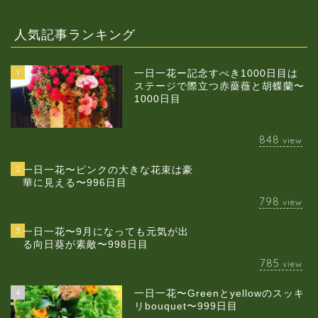
人気記事ランキング
1
一日一花ー記念すべき1000日目は
ステージで際立つ赤薔薇と胡蝶蘭〜
1000日目
848
view
2
一日一花〜ピンクの大きな花束は豪
華に見える〜996日目
798
view
3
一日一花〜9月になっても元気が出
る向日葵が素敵〜998日目
785
view
4
一日一花〜Greenとyellowのスッキ
当店について
リbouquet〜999日目