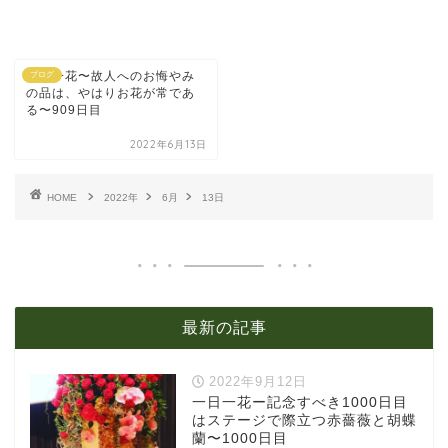
一日一花〜故人へのお悔やみ
ブログ
の品は、やはりお花が常であ
る〜909日目
2022年6月13日
HOME
2022年
6月
13日
最新の記事
2022年9月12日
一日一花ー記念すべき1000日目
はステージで際立つ赤薔薇と胡蝶
蘭〜1000日目