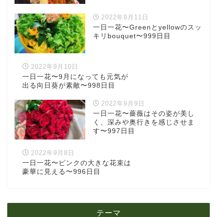
2022年9月11日
一日一花〜Greenとyellowのスッ
キリbouquet〜999日目
2022年9月10日
一日一花〜9月になっても元気が
出る向日葵が素敵〜998日目
2022年9月9日
一日一花〜薔薇はその姿が美し
く、深みや奥行きを感じさせま
す〜997日目
2022年9月8日
一日一花〜ピンクの大きな花束は
豪華に見える〜996日目
テーマ