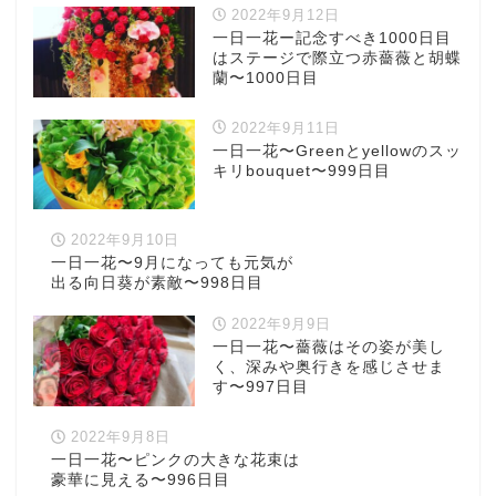
2022年9月12日
一日一花ー記念すべき1000日目
はステージで際立つ赤薔薇と胡蝶
蘭〜1000日目
2022年9月11日
一日一花〜Greenとyellowのスッ
キリbouquet〜999日目
2022年9月10日
一日一花〜9月になっても元気が
出る向日葵が素敵〜998日目
2022年9月9日
一日一花〜薔薇はその姿が美し
く、深みや奥行きを感じさせま
す〜997日目
2022年9月8日
一日一花〜ピンクの大きな花束は
豪華に見える〜996日目