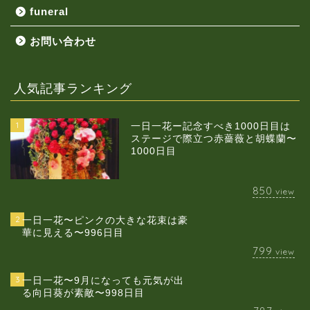
funeral
お問い合わせ
人気記事ランキング
1
一日一花ー記念すべき1000日目は
ステージで際立つ赤薔薇と胡蝶蘭〜
1000日目
850
view
2
一日一花〜ピンクの大きな花束は豪
華に見える〜996日目
799
view
3
一日一花〜9月になっても元気が出
る向日葵が素敵〜998日目