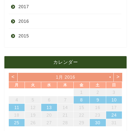
2017
6月
10月
11月
12月
2016
5月
9月
10月
3月
2015
4月
8月
9月
1月
12月
12月
3月
7月
8月
11月
カレンダー
11月
2月
6月
7月
10月
<
>
1月 2016
▼
10月
1月
5月
6月
9月
月
火
水
木
金
土
日
4
7
3
5
1
3
6
6
2
5
7
3
5
1
4
6
2
4
7
7
3
6
1
4
6
2
5
7
3
5
1
2
5
1
5
1
4
6
2
4
7
3
5
1
3
6
7
6
1
4
1
2
3
4月
5月
8月
14
10
12
10
13
13
12
14
10
12
13
14
14
10
13
13
12
14
10
12
12
12
13
14
10
12
10
13
14
13
11
11
11
11
11
11
11
8
9
8
9
8
9
8
9
8
8
9
8
8
4
5
6
7
8
9
10
18
21
17
19
15
17
20
20
16
19
21
17
19
15
18
20
16
18
21
21
17
20
15
18
20
16
19
21
17
19
15
16
19
15
19
15
18
20
16
18
21
17
19
15
17
20
21
20
15
18
11
12
13
14
15
16
17
3月
4月
7月
25
28
24
26
22
24
27
27
23
26
28
24
26
22
25
27
23
25
28
28
24
27
22
25
27
23
26
28
24
26
22
23
26
22
26
22
25
27
23
25
28
24
26
22
24
27
28
27
22
25
18
19
20
21
22
23
24
31
29
30
31
29
30
31
29
30
31
29
29
29
30
31
29
29
25
26
27
28
29
30
31
2月
3月
6月