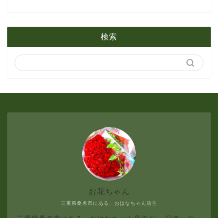
1月
2月
5月
検索
1月
4月
3月
2月
1月
お花ちゃん
三重県桑名市にある、おはなちゃん店主