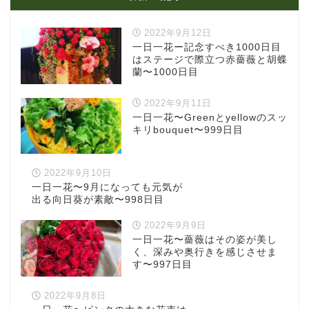
2022年9月12日
一日一花ー記念すべき1000日目
はステージで際立つ赤薔薇と胡蝶
蘭〜1000日目
2022年9月11日
一日一花〜Greenとyellowのスッ
キリbouquet〜999日目
2022年9月10日
一日一花〜9月になっても元気が
出る向日葵が素敵〜998日目
2022年9月9日
一日一花〜薔薇はその姿が美し
く、深みや奥行きを感じさせま
す〜997日目
2022年9月8日