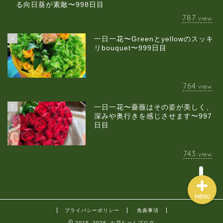
る向日葵が素敵〜998日目
787
view
4
一日一花〜Greenとyellowのスッキ
当店について
リbouquet〜999日目
ギャラリー
764
view
スクールのご案内
5
一日一花〜薔薇はその姿が美しく、
深みや奥行きを感じさせます〜997
日目
ブログ
743
view
MENU
プライバシーポリシー
免責事項
2015–2026 お花ちゃんブログ