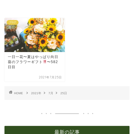
ブログ
一日一花〜夏はやっぱり向日
葵のフラワーギフト
〜582
日目
2021年7月25日
HOME
2021年
7月
25日
最新の記事