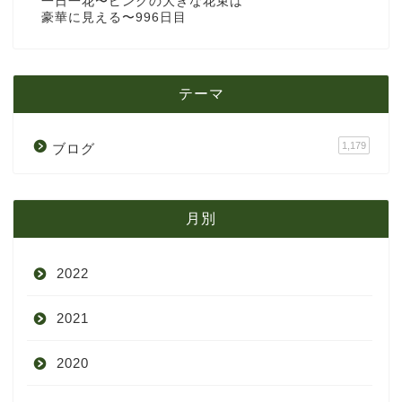
一日一花〜ピンクの大きな花束は
豪華に見える〜996日目
テーマ
1,179
ブログ
月別
2022
2021
9月
2020
8月
12月