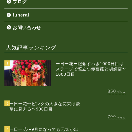
ブログ
funeral
お問い合わせ
人気記事ランキング
1
一日一花ー記念すべき1000日目は
ステージで際立つ赤薔薇と胡蝶蘭〜
1000日目
850
view
2
一日一花〜ピンクの大きな花束は豪
華に見える〜996日目
799
view
3
一日一花〜9月になっても元気が出