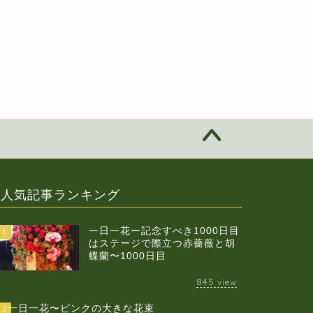
人気記事ランキング
一日一花ー記念すべき1000日目
1
はステージで際立つ赤薔薇と胡
蝶蘭〜1000日目
845
view
一日一花〜ピンクの大きな花束
2