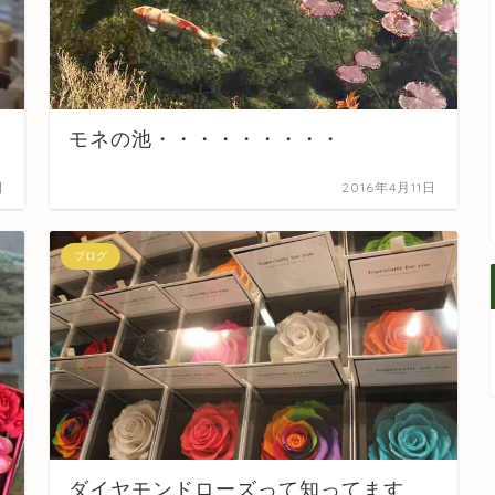
1
1
1
1
1
1
1
2
1
1
2
1
2
2
1
1
2
1
2
1
2
1
3
1
2
2
1
3
1
2
3
3
2
2
1
3
1
1
1
2
3
1
2
3
2
1
4
2
3
3
2
4
2
1
3
1
4
4
3
1
3
2
4
2
2
2
1
3
1
4
2
3
4
3
1
2
5
1
3
1
4
4
3
5
1
3
2
4
2
5
5
1
4
2
4
3
5
1
3
3
3
2
4
2
5
1
3
4
5
1
4
2
3
6
2
4
2
5
5
1
4
6
2
4
3
5
1
3
6
6
2
5
3
5
1
4
6
2
4
1
4
4
3
5
1
3
6
2
4
5
6
2
5
3
5
8
4
6
2
4
7
7
3
6
8
4
6
2
5
7
3
5
8
8
4
7
2
5
7
3
6
8
4
6
2
3
6
2
6
2
5
7
3
5
8
4
6
2
7
8
4
7
2
5
6
9
5
7
3
5
8
8
4
7
9
5
7
3
6
8
4
6
9
9
5
8
3
6
8
4
7
9
5
7
3
4
7
3
7
3
6
8
4
6
9
5
7
3
8
9
5
8
3
6
10
10
10
10
10
10
10
7
6
8
4
6
9
9
5
8
6
8
4
7
9
5
7
6
9
4
7
9
5
8
6
8
4
5
8
4
8
4
7
9
5
7
6
8
4
9
6
9
4
7
10
10
10
10
10
10
10
10
11
11
11
11
11
11
11
8
7
9
5
7
6
9
7
9
5
8
6
8
7
5
8
6
9
7
9
5
6
9
5
9
5
8
6
8
7
9
5
7
5
8
12
10
10
12
10
12
12
10
12
10
10
10
12
10
12
11
11
11
11
11
11
11
11
9
8
6
8
7
8
6
9
7
9
8
6
9
7
8
6
7
6
6
9
7
9
8
6
8
6
9
10
13
12
12
13
10
12
10
13
13
12
10
12
13
10
12
10
13
12
13
12
10
11
11
11
11
11
11
11
11
9
7
9
8
9
7
8
9
7
8
9
7
8
7
7
8
9
7
9
7
12
15
13
14
14
10
13
15
13
12
14
10
12
15
15
14
12
14
10
13
15
13
10
13
13
12
14
10
12
15
13
14
15
14
12
11
11
11
11
11
11
11
9
9
9
9
9
9
9
9
13
16
12
14
10
12
15
15
14
16
12
14
10
13
15
13
16
16
12
15
10
13
15
14
16
12
14
10
14
10
14
10
13
15
13
16
12
14
10
15
16
12
15
10
13
11
11
11
11
11
14
17
13
15
13
16
16
12
15
17
13
15
14
16
12
14
17
17
13
16
14
16
12
15
17
13
15
12
15
15
14
16
12
14
17
13
15
16
17
13
16
14
11
11
11
11
11
11
11
11
15
18
14
16
12
14
17
17
13
16
18
14
16
12
15
17
13
15
18
18
14
17
12
15
17
13
16
18
14
16
12
13
16
12
16
12
15
17
13
15
18
14
16
12
17
18
14
17
12
15
16
19
15
17
13
15
18
18
14
17
19
15
17
13
16
18
14
16
19
19
15
18
13
16
18
14
17
19
15
17
13
14
17
13
17
13
16
18
14
16
19
15
17
13
18
19
15
18
13
16
17
20
16
18
14
16
19
19
15
18
20
16
18
14
17
19
15
17
20
20
16
19
14
17
19
15
18
20
16
18
14
15
18
14
18
14
17
19
15
17
20
16
18
14
19
20
16
19
14
17
モネの池・・・・・・・・・
19
22
18
20
16
18
21
21
17
20
22
18
20
16
19
21
17
19
22
22
18
21
16
19
21
17
20
22
18
20
16
17
20
16
20
16
19
21
17
19
22
18
20
16
21
22
18
21
16
19
20
23
19
21
17
19
22
22
18
21
23
19
21
17
20
22
18
20
23
23
19
22
17
20
22
18
21
23
19
21
17
18
21
17
21
17
20
22
18
20
23
19
21
17
22
23
19
22
17
20
21
24
20
22
18
20
23
23
19
22
24
20
22
18
21
23
19
21
24
24
20
23
18
21
23
19
22
24
20
22
18
19
22
18
22
18
21
23
19
21
24
20
22
18
23
24
20
23
18
21
22
25
21
23
19
21
24
24
20
23
25
21
23
19
22
24
20
22
25
25
21
24
19
22
24
20
23
25
21
23
19
20
23
19
23
19
22
24
20
22
25
21
23
19
24
25
21
24
19
22
23
26
22
24
20
22
25
25
21
24
26
22
24
20
23
25
21
23
26
26
22
25
20
23
25
21
24
26
22
24
20
21
24
20
24
20
23
25
21
23
26
22
24
20
25
26
22
25
20
23
24
27
23
25
21
23
26
26
22
25
27
23
25
21
24
26
22
24
27
27
23
26
21
24
26
22
25
27
23
25
21
22
25
21
25
21
24
26
22
24
27
23
25
21
26
27
23
26
21
24
26
29
25
27
23
25
28
28
24
27
29
25
27
23
26
28
24
26
29
25
28
23
26
28
24
27
29
25
27
23
24
27
23
27
23
26
28
24
26
29
25
27
23
28
29
25
28
23
26
27
30
26
28
24
26
29
25
28
30
26
28
24
27
29
25
27
30
26
29
24
27
29
25
28
30
26
28
24
25
28
24
28
24
27
29
25
27
30
26
28
24
29
26
29
24
27
28
31
27
29
25
27
30
26
29
27
29
25
28
30
26
28
31
27
30
25
28
30
26
29
27
29
25
26
29
25
29
25
28
30
26
28
31
27
29
25
30
27
30
25
28
29
28
30
26
28
31
27
30
28
30
26
29
27
29
28
31
26
29
27
30
28
30
26
27
30
26
30
26
29
27
29
28
30
26
31
28
31
26
29
30
29
27
29
28
31
29
27
30
28
30
29
27
30
28
31
29
27
28
31
27
31
27
30
28
30
29
27
29
27
30
30
28
30
29
30
28
31
29
30
28
31
29
30
28
29
28
28
31
29
30
28
30
28
31
日
2016年4月11日
30
31
30
31
30
31
30
30
30
31
30
30
31
31
31
31
31
31
ブログ
ダイヤモンドローズって知ってます