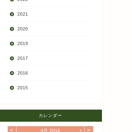
2021
9月
2020
8月
12月
2019
7月
11月
12月
2017
6月
10月
11月
12月
2016
5月
9月
10月
3月
2015
4月
8月
9月
1月
12月
12月
3月
7月
8月
11月
カレンダー
11月
2月
6月
7月
10月
<
>
4月 2016
10月
▼
1月
5月
6月
9月