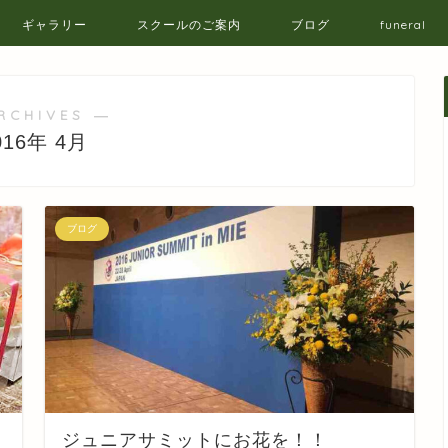
ギャラリー
スクールのご案内
ブログ
funeral
RCHIVES ―
016年 4月
ブログ
ジュニアサミットにお花を！！