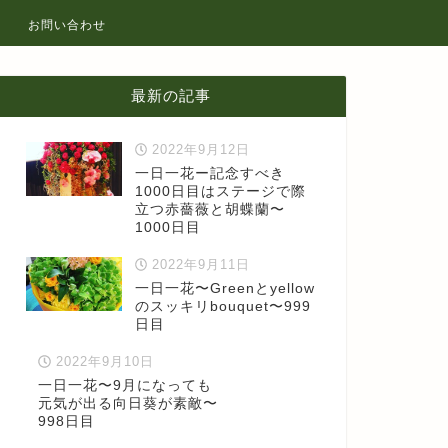
お問い合わせ
最新の記事
2022年9月12日
一日一花ー記念すべき
1000日目はステージで際
立つ赤薔薇と胡蝶蘭〜
1000日目
2022年9月11日
一日一花〜Greenとyellow
のスッキリbouquet〜999
日目
2022年9月10日
一日一花〜9月になっても
元気が出る向日葵が素敵〜
998日目