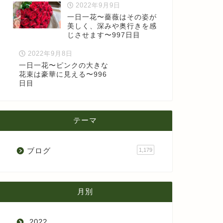
2022年9月9日
一日一花〜薔薇はその姿が
美しく、深みや奥行きを感
じさせます〜997日目
2022年9月8日
一日一花〜ピンクの大きな
花束は豪華に見える〜996
日目
テーマ
ブログ
1,179
月別
2022