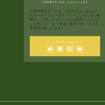
三重県桑名市にある、おはなちゃん店主
三重県桑名市にある、おはなちゃん店主が、
日本一のフラワーデザイナーになるための奮
闘記。 お花と人とたくさんの物事との出会
いを通じて、 日々勉強の毎日です。 そんな
奮闘記を書いてます。
＼ Follow me ／