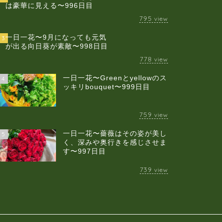
は豪華に見える〜996日目
795
view
一日一花〜9月になっても元気
3
が出る向日葵が素敵〜998日目
778
view
一日一花〜Greenとyellowのス
4
ッキリbouquet〜999日目
759
view
一日一花〜薔薇はその姿が美し
5
く、深みや奥行きを感じさせま
す〜997日目
739
view