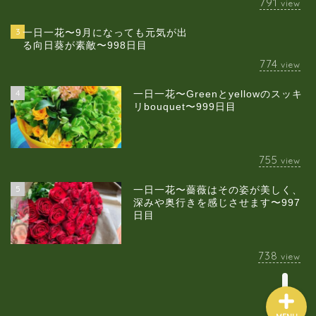
791
view
3
一日一花〜9月になっても元気が出
る向日葵が素敵〜998日目
774
view
4
一日一花〜Greenとyellowのスッキ
当店について
リbouquet〜999日目
ギャラリー
755
view
スクールのご案内
5
一日一花〜薔薇はその姿が美しく、
深みや奥行きを感じさせます〜997
日目
ブログ
738
view