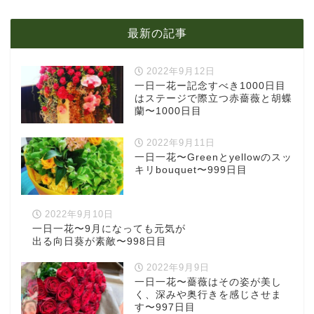
最新の記事
2022年9月12日
一日一花ー記念すべき1000日目
はステージで際立つ赤薔薇と胡蝶
蘭〜1000日目
2022年9月11日
一日一花〜Greenとyellowのスッ
キリbouquet〜999日目
2022年9月10日
一日一花〜9月になっても元気が
出る向日葵が素敵〜998日目
2022年9月9日
一日一花〜薔薇はその姿が美し
く、深みや奥行きを感じさせま
す〜997日目