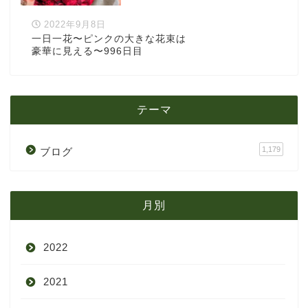
2022年9月8日
一日一花〜ピンクの大きな花束は
豪華に見える〜996日目
テーマ
1,179
ブログ
月別
2022
2021
9月