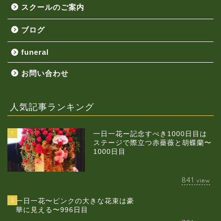
スクールのご案内
ブログ
funeral
お問い合わせ
人気記事ランキング
1
一日一花ー記念すべき1000日目は
ステージで際立つ赤薔薇と胡蝶蘭〜
1000日目
841
view
2
一日一花〜ピンクの大きな花束は豪
華に見える〜996日目