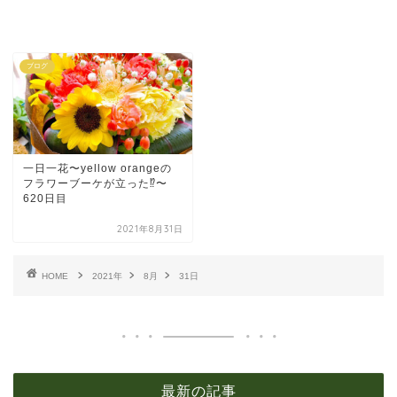
ブログ
一日一花〜yellow orangeの
フラワーブーケが立った⁉︎〜
620日目
2021年8月31日
HOME
2021年
8月
31日
最新の記事