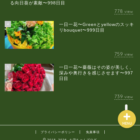
る向日葵が素敵〜998日目
778
view
4
一日一花〜Greenとyellowのスッキ
当店について
リbouquet〜999日目
ギャラリー
759
view
スクールのご案内
5
一日一花〜薔薇はその姿が美しく、
深みや奥行きを感じさせます〜997
日目
ブログ
739
view
MENU
プライバシーポリシー
免責事項
2015–2026 お花ちゃんブログ