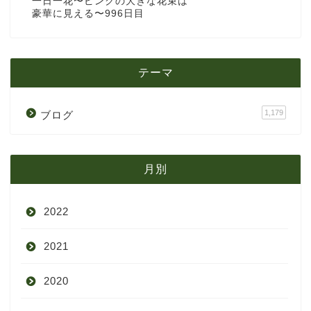
一日一花〜ピンクの大きな花束は
豪華に見える〜996日目
テーマ
1,179
ブログ
月別
2022
2021
9月
2020
8月
12月