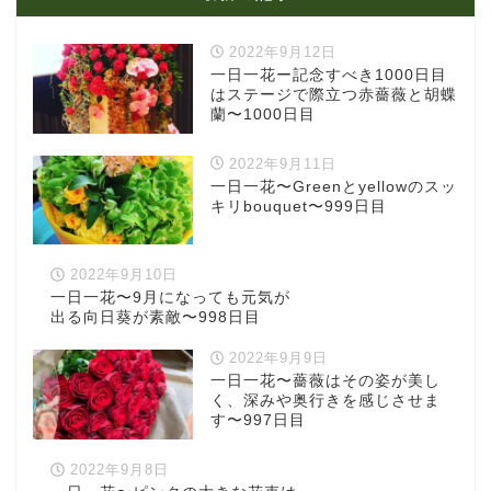
2022年9月12日
一日一花ー記念すべき1000日目
はステージで際立つ赤薔薇と胡蝶
蘭〜1000日目
2022年9月11日
一日一花〜Greenとyellowのスッ
キリbouquet〜999日目
2022年9月10日
一日一花〜9月になっても元気が
出る向日葵が素敵〜998日目
2022年9月9日
一日一花〜薔薇はその姿が美し
く、深みや奥行きを感じさせま
す〜997日目
2022年9月8日