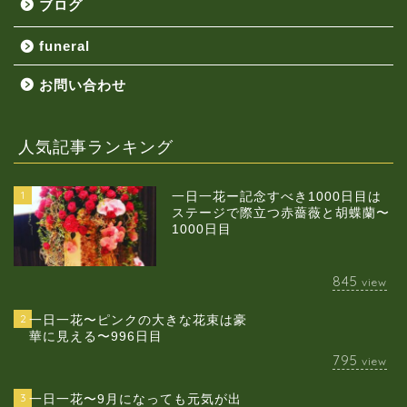
ブログ
funeral
お問い合わせ
人気記事ランキング
1
一日一花ー記念すべき1000日目は
ステージで際立つ赤薔薇と胡蝶蘭〜
1000日目
845
view
2
一日一花〜ピンクの大きな花束は豪
華に見える〜996日目
795
view
3
一日一花〜9月になっても元気が出