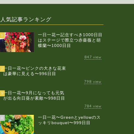
人気記事ランキング
一日一花ー記念すべき1000日目
1
はステージで際立つ赤薔薇と胡
蝶蘭〜1000日目
847
view
一日一花〜ピンクの大きな花束
2
は豪華に見える〜996日目
798
view
一日一花〜9月になっても元気
3
が出る向日葵が素敵〜998日目
784
view
一日一花〜Greenとyellowのス
4
ッキリbouquet〜999日目