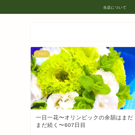
当店について
ブログ
一日一花〜オリンピックの余韻はまだ
まだ続く〜607日目