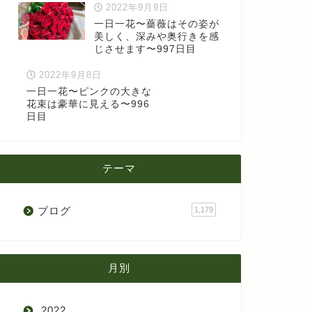
2022年9月9日
一日一花〜薔薇はその姿が
美しく、深みや奥行きを感
じさせます〜997日目
2022年9月8日
一日一花〜ピンクの大きな
花束は豪華に見える〜996
日目
テーマ
ブログ
1,179
月別
2022