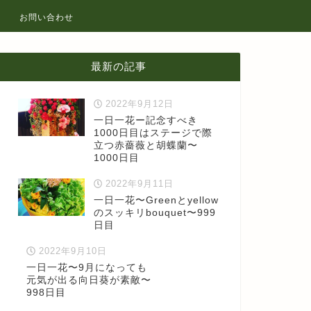
お問い合わせ
最新の記事
2022年9月12日
一日一花ー記念すべき
1000日目はステージで際
立つ赤薔薇と胡蝶蘭〜
1000日目
2022年9月11日
一日一花〜Greenとyellow
のスッキリbouquet〜999
日目
2022年9月10日
一日一花〜9月になっても
元気が出る向日葵が素敵〜
998日目