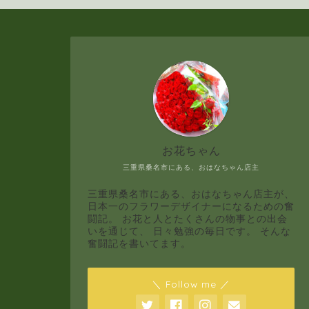
お花ちゃん
三重県桑名市にある、おはなちゃん店主
三重県桑名市にある、おはなちゃん店主が、
日本一のフラワーデザイナーになるための奮
闘記。 お花と人とたくさんの物事との出会
いを通じて、 日々勉強の毎日です。 そんな
奮闘記を書いてます。
＼ Follow me ／