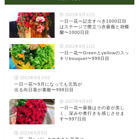
2022年9月12日
一日一花ー記念すべき1000日目
はステージで際立つ赤薔薇と胡蝶
蘭〜1000日目
2022年9月11日
一日一花〜Greenとyellowのスッ
キリbouquet〜999日目
2022年9月10日
一日一花〜9月になっても元気が
出る向日葵が素敵〜998日目
2022年9月9日
一日一花〜薔薇はその姿が美し
く、深みや奥行きを感じさせま
す〜997日目
2022年9月8日