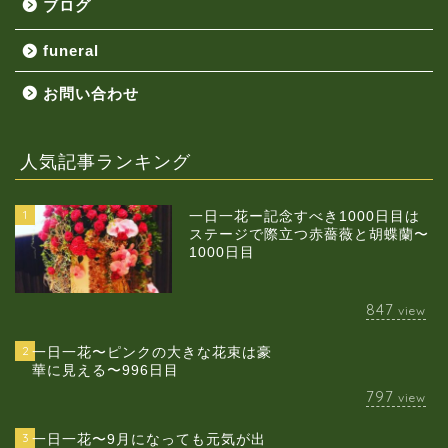
ブログ
funeral
お問い合わせ
人気記事ランキング
1
一日一花ー記念すべき1000日目は
ステージで際立つ赤薔薇と胡蝶蘭〜
1000日目
847
view
2
一日一花〜ピンクの大きな花束は豪
華に見える〜996日目
797
view
3
一日一花〜9月になっても元気が出