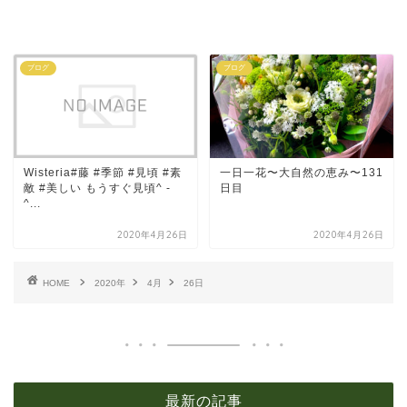
ブログ
ブログ
Wisteria#藤 #季節 #見頃 #素
一日一花〜大自然の恵み〜131
敵 #美しい もうすぐ見頃^ -
日目
^...
2020年4月26日
2020年4月26日
HOME
2020年
4月
26日
最新の記事