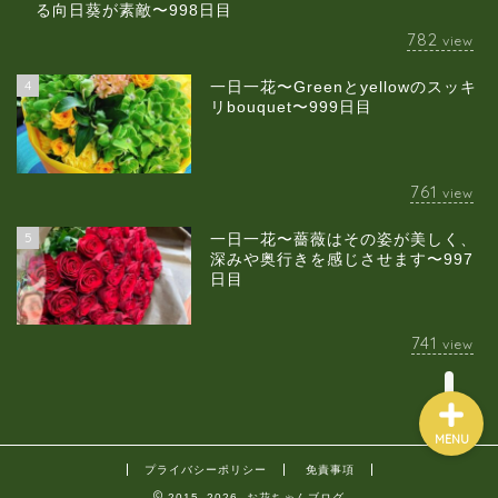
る向日葵が素敵〜998日目
782
view
4
一日一花〜Greenとyellowのスッキ
当店について
リbouquet〜999日目
ギャラリー
761
view
スクールのご案内
5
一日一花〜薔薇はその姿が美しく、
深みや奥行きを感じさせます〜997
日目
ブログ
741
view
MENU
プライバシーポリシー
免責事項
2015–2026 お花ちゃんブログ