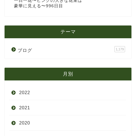
一日一花〜ピンクの大きな花束は
豪華に見える〜996日目
テーマ
1,179
ブログ
月別
2022
2021
9月
2020
8月
12月