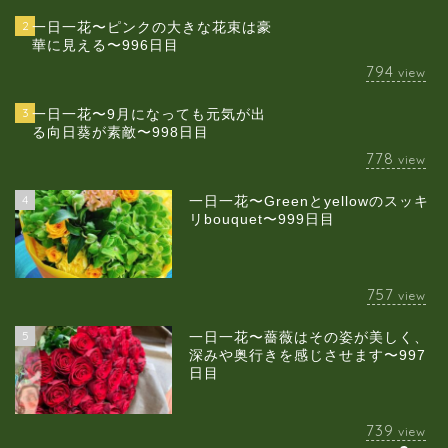
2
一日一花〜ピンクの大きな花束は豪
華に見える〜996日目
794
view
3
一日一花〜9月になっても元気が出
る向日葵が素敵〜998日目
778
view
4
一日一花〜Greenとyellowのスッキ
当店について
リbouquet〜999日目
ギャラリー
757
view
スクールのご案内
5
一日一花〜薔薇はその姿が美しく、
深みや奥行きを感じさせます〜997
日目
ブログ
739
view