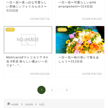
一日一花〜真っ白な可愛らし
一日一花〜可愛らしいpink
い実物シンフォリカルポス〜
arrangement〜314日目
315日目
2020年10月27日
2020年10月26日
ブログ
ブログ
Matricaria#マトリカリア #小
一日一花〜秋の装いで菊をあ
花 #草花 秋らしい暖かい一日
しらう〜313日目
です^ - ^...
2020年10月26日
2020年10月25日
...
1
2
5
HOME
2020年
10月