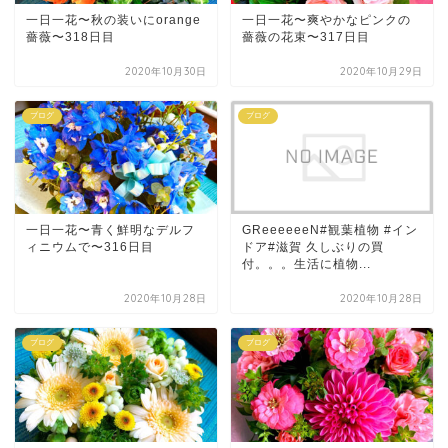
一日一花〜秋の装いにorange
一日一花〜爽やかなピンクの
薔薇〜318日目
薔薇の花束〜317日目
2020年10月30日
2020年10月29日
ブログ
ブログ
一日一花〜青く鮮明なデルフ
GReeeeeeN#観葉植物 #イン
ィニウムで〜316日目
ドア#滋賀 久しぶりの買
付。。。生活に植物...
2020年10月28日
2020年10月28日
ブログ
ブログ