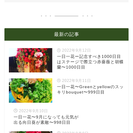
最新の記事
2022年9月12日
一日一花ー記念すべき1000日目
はステージで際立つ赤薔薇と胡蝶
蘭〜1000日目
2022年9月11日
一日一花〜Greenとyellowのスッ
キリbouquet〜999日目
2022年9月10日
一日一花〜9月になっても元気が
出る向日葵が素敵〜998日目