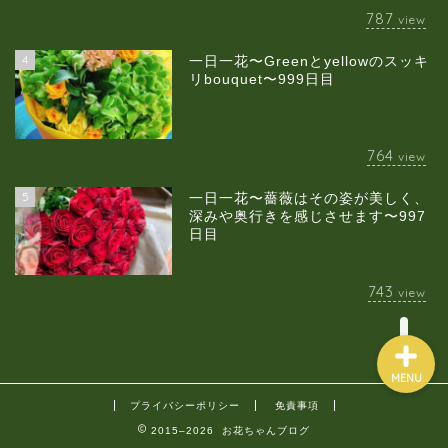
787
view
4
一日一花〜Greenとyellowのスッキ
当店について
リbouquet〜999日目
ギャラリー
764
view
スクールのご案内
5
一日一花〜薔薇はその姿が美しく、
深みや奥行きを感じさせます〜997
日目
ブログ
743
view
MENU
プライバシーポリシー
免責事項
2015–2026 お花ちゃんブログ