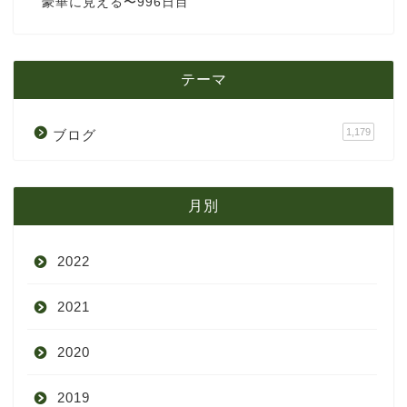
豪華に見える〜996日目
テーマ
1,179
ブログ
月別
2022
2021
9月
2020
8月
12月
2019
7月
11月
12月