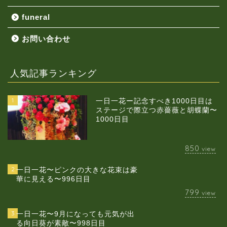
funeral
お問い合わせ
人気記事ランキング
1
一日一花ー記念すべき1000日目は
ステージで際立つ赤薔薇と胡蝶蘭〜
1000日目
850
view
2
一日一花〜ピンクの大きな花束は豪
華に見える〜996日目
799
view
3
一日一花〜9月になっても元気が出
る向日葵が素敵〜998日目