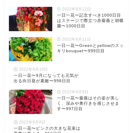
2022年9月12日
一日一花ー記念すべき1000日目
はステージで際立つ赤薔薇と胡蝶
蘭〜1000日目
2022年9月11日
一日一花〜Greenとyellowのスッ
キリbouquet〜999日目
2022年9月10日
一日一花〜9月になっても元気が
出る向日葵が素敵〜998日目
2022年9月9日
一日一花〜薔薇はその姿が美し
く、深みや奥行きを感じさせま
す〜997日目
2022年9月8日
一日一花〜ピンクの大きな花束は