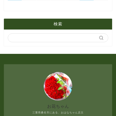
1月
2月
5月
検索
1月
4月
3月
2月
1月
お花ちゃん
三重県桑名市にある、おはなちゃん店主