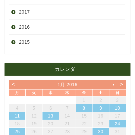
2017
6月
10月
11月
12月
2016
5月
9月
10月
3月
2015
4月
8月
9月
1月
12月
12月
3月
7月
8月
11月
カレンダー
11月
2月
6月
7月
10月
<
>
1月 2016
▼
10月
1月
5月
6月
9月
月
火
水
木
金
土
日
4
7
3
5
1
3
6
6
2
5
7
3
5
1
4
6
2
4
7
7
3
6
1
4
6
2
5
7
3
5
1
2
5
1
5
1
4
6
2
4
7
3
5
1
3
6
7
6
1
4
1
2
3
4月
5月
8月
14
10
12
10
13
13
12
14
10
12
13
14
14
10
13
13
12
14
10
12
12
12
13
14
10
12
10
13
14
13
11
11
11
11
11
11
11
8
9
8
9
8
9
8
9
8
8
9
8
8
4
5
6
7
8
9
10
18
21
17
19
15
17
20
20
16
19
21
17
19
15
18
20
16
18
21
21
17
20
15
18
20
16
19
21
17
19
15
16
19
15
19
15
18
20
16
18
21
17
19
15
17
20
21
20
15
18
11
12
13
14
15
16
17
3月
4月
7月
25
28
24
26
22
24
27
27
23
26
28
24
26
22
25
27
23
25
28
28
24
27
22
25
27
23
26
28
24
26
22
23
26
22
26
22
25
27
23
25
28
24
26
22
24
27
28
27
22
25
18
19
20
21
22
23
24
31
29
30
31
29
30
31
29
30
31
29
29
29
30
31
29
29
25
26
27
28
29
30
31
2月
3月
6月