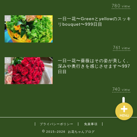
780
view
4
一日一花〜Greenとyellowのスッキ
当店について
リbouquet〜999日目
ギャラリー
761
view
スクールのご案内
5
一日一花〜薔薇はその姿が美しく、
深みや奥行きを感じさせます〜997
日目
ブログ
740
view
MENU
プライバシーポリシー
免責事項
2015–2026 お花ちゃんブログ