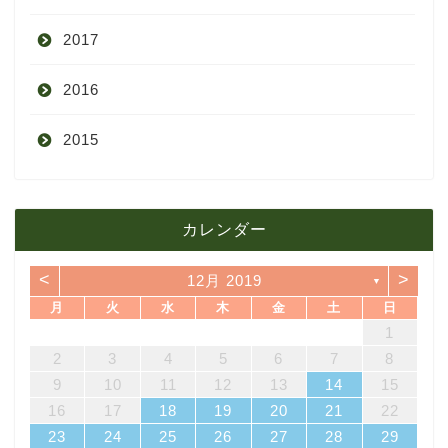
2017
6月
10月
11月
12月
2016
5月
9月
10月
3月
2015
4月
8月
9月
1月
12月
12月
3月
7月
8月
11月
カレンダー
11月
2月
6月
7月
10月
<
>
12月 2019
▼
10月
1月
5月
6月
9月
月
火
水
木
金
土
日
4
7
3
5
1
3
6
6
2
5
7
3
5
1
4
6
2
4
7
7
3
6
1
4
6
2
5
7
3
5
1
2
5
5
1
4
6
2
4
7
3
5
1
3
6
7
3
6
1
4
1
4月
5月
8月
14
10
12
10
13
13
12
14
10
12
13
14
14
10
13
13
12
14
10
12
12
12
13
14
10
12
10
13
14
10
13
11
11
11
11
11
11
11
8
9
8
9
8
9
8
9
8
9
8
8
2
3
4
5
6
7
8
18
21
17
19
15
17
20
20
16
19
21
17
19
15
18
20
16
18
21
21
17
20
15
18
20
16
19
21
17
19
15
16
19
19
15
18
20
16
18
21
17
19
15
17
20
21
17
20
15
18
9
10
11
12
13
14
15
3月
4月
7月
25
28
24
26
22
24
27
27
23
26
28
24
26
22
25
27
23
25
28
28
24
27
22
25
27
23
26
28
24
26
22
23
26
26
22
25
27
23
25
28
24
26
22
24
27
28
24
27
22
25
16
17
18
19
20
21
22
31
29
30
31
29
30
31
29
30
31
29
29
30
31
29
31
29
23
24
25
26
27
28
29
2月
3月
6月