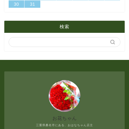
30
31
1月
2月
5月
検索
1月
4月
3月
2月
1月
お花ちゃん
三重県桑名市にある、おはなちゃん店主