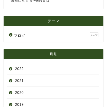
豪華に見える〜996日目
テーマ
1,179
ブログ
月別
2022
2021
9月
2020
8月
12月
2019
7月
11月
12月