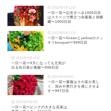
2022年9月12日
一日一花ー記念すべき1000日目
はステージで際立つ赤薔薇と胡蝶
蘭〜1000日目
2022年9月11日
一日一花〜Greenとyellowのスッ
キリbouquet〜999日目
2022年9月10日
一日一花〜9月になっても元気が
出る向日葵が素敵〜998日目
2022年9月9日
一日一花〜薔薇はその姿が美し
く、深みや奥行きを感じさせま
す〜997日目
2022年9月8日
一日一花〜ピンクの大きな花束は