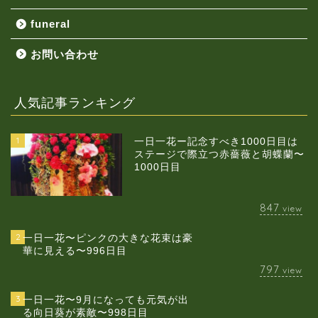
funeral
お問い合わせ
人気記事ランキング
1
一日一花ー記念すべき1000日目は
ステージで際立つ赤薔薇と胡蝶蘭〜
1000日目
847
view
2
一日一花〜ピンクの大きな花束は豪
華に見える〜996日目
797
view
3
一日一花〜9月になっても元気が出
る向日葵が素敵〜998日目