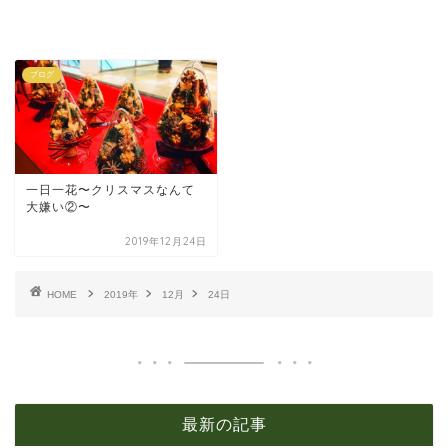
ブログ
一日一花〜クリスマスなんて
大嫌い②〜
2019年12月24日
HOME
2019年
12月
24日
最新の記事