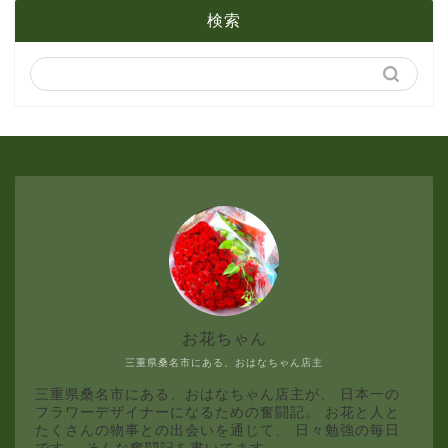
検索
1月
4月
3月
2月
1月
お花ちゃん
三重県桑名市にある、おはなちゃん店主
三重県桑名市にある、おはなちゃん店主が、 日本一の
フラワーデザイナーになるための奮闘記。 お花と人と
たくさんの物事との出会いを通じて、 日々勉強の毎日