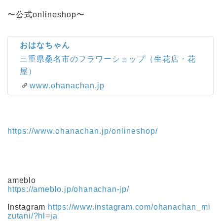
〜公式onlineshop〜
おはなちゃん
三重県桑名市のフラワーショップ（生花店・花
屋）
www.ohanachan.jp
https://www.ohanachan.jp/onlineshop/
ameblo
https://ameblo.jp/ohanachan-jp/
Instagram
https://www.instagram.com/ohanachan_mi
zutani/?hl=ja