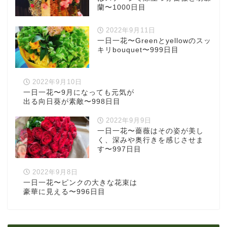
蘭〜1000日目
2022年9月11日
一日一花〜Greenとyellowのスッ
キリbouquet〜999日目
2022年9月10日
一日一花〜9月になっても元気が
出る向日葵が素敵〜998日目
2022年9月9日
一日一花〜薔薇はその姿が美し
く、深みや奥行きを感じさせま
す〜997日目
2022年9月8日
一日一花〜ピンクの大きな花束は
豪華に見える〜996日目