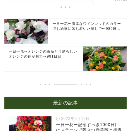
一日一花〜濃厚なワインレッドのカラー
でお洒落に落ち着いた感じで〜989日...
一日一花〜オレンジの薔薇と可愛らしい
オレンジの鈴が魅力〜991日目
最新の記事
2022年9月12日
一日一花ー記念すべき1000日目
はステージで際立つ赤薔薇と胡蝶