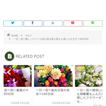
HOME
ブログ
一日一花〜優しいクリーム色の花は落ち着きも感じさせます〜990日目
RELATED POST
グ
ブログ
ブログ
日一花〜赤い薔薇のチ
一日一花〜姫向日葵の存
一日一花〜御供には
ラ〜65日目
在〜192日目
な胡蝶蘭をふんだん
用したフラワーギフ
を...
2020年2月20日
2020年6月26日
2022年6月