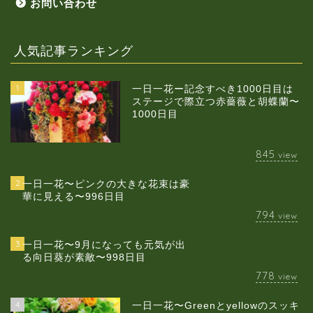
お問い合わせ
人気記事ランキング
1
一日一花ー記念すべき1000日目は
ステージで際立つ赤薔薇と胡蝶蘭〜
1000日目
845
view
2
一日一花〜ピンクの大きな花束は豪
華に見える〜996日目
794
view
3
一日一花〜9月になっても元気が出
る向日葵が素敵〜998日目
778
view
4
一日一花〜Greenとyellowのスッキ