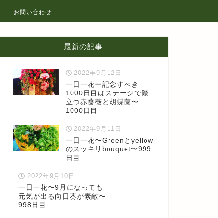
お問い合わせ
最新の記事
2022年9月12日
一日一花ー記念すべき
1000日目はステージで際
立つ赤薔薇と胡蝶蘭〜
1000日目
2022年9月11日
一日一花〜Greenとyellow
のスッキリbouquet〜999
日目
2022年9月10日
一日一花〜9月になっても
元気が出る向日葵が素敵〜
998日目