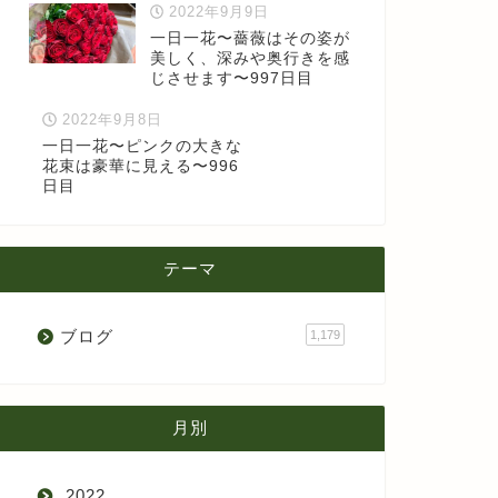
2022年9月9日
一日一花〜薔薇はその姿が
美しく、深みや奥行きを感
じさせます〜997日目
2022年9月8日
一日一花〜ピンクの大きな
花束は豪華に見える〜996
日目
テーマ
ブログ
1,179
月別
2022