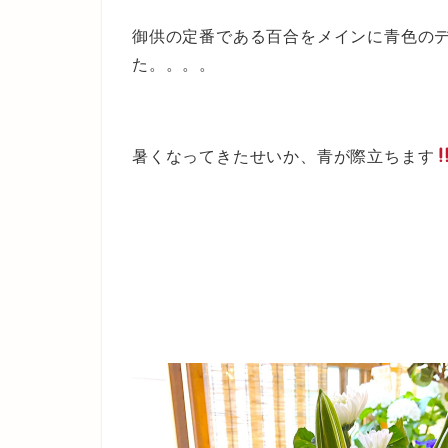
御供の定番である百合をメインに青色の
た。。。。
暑くなってきたせいか、青が際立ちます