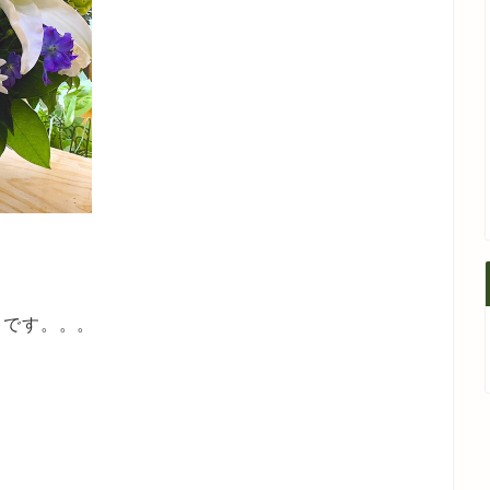
1
1
1
1
1
1
1
2
1
1
2
1
2
2
1
1
2
1
2
1
2
1
3
1
2
2
1
3
1
2
3
3
2
2
1
3
1
1
1
2
3
1
2
3
2
4
2
3
3
2
4
2
1
3
1
4
4
3
1
3
2
4
2
2
2
1
3
1
4
2
3
4
3
1
5
1
3
1
4
4
3
5
1
3
2
4
2
5
5
1
4
2
4
3
5
1
3
3
3
2
4
2
5
1
3
1
4
5
1
4
2
6
2
4
2
5
5
1
4
6
2
4
3
5
1
3
6
6
2
5
3
5
1
4
6
2
4
1
4
4
3
5
1
3
6
2
4
2
5
6
2
5
3
8
4
6
2
4
7
7
3
6
8
4
6
2
5
7
3
5
8
8
4
7
2
5
7
3
6
8
4
6
2
3
6
2
6
2
5
7
3
5
8
4
6
2
4
7
8
4
7
2
5
9
5
7
3
5
8
8
4
7
9
5
7
3
6
8
4
6
9
9
5
8
3
6
8
4
7
9
5
7
3
4
7
3
7
3
6
8
4
6
9
5
7
3
5
8
9
5
8
3
6
10
10
10
10
10
10
10
6
8
4
6
9
9
5
8
6
8
4
7
9
5
7
6
9
4
7
9
5
8
6
8
4
5
8
4
8
4
7
9
5
7
6
8
4
6
9
6
9
4
7
10
10
10
10
10
10
10
10
11
11
11
11
11
11
11
7
9
5
7
6
9
7
9
5
8
6
8
7
5
8
6
9
7
9
5
6
9
5
9
5
8
6
8
7
9
5
7
7
5
8
12
10
10
12
10
12
12
10
12
10
10
10
12
10
12
11
11
11
11
11
11
11
11
8
6
8
7
8
6
9
7
9
8
6
9
7
8
6
7
6
6
9
7
9
8
6
8
8
6
9
13
12
12
13
10
12
10
13
13
12
10
12
13
10
12
10
13
12
13
12
10
11
11
11
11
11
11
11
11
9
7
9
8
9
7
8
9
7
8
9
7
8
7
7
8
9
7
9
9
7
15
13
14
14
10
13
15
13
12
14
10
12
15
15
14
12
14
10
13
15
13
10
13
13
12
14
10
12
15
13
14
15
14
12
11
11
11
11
11
11
11
11
9
9
9
9
9
9
9
9
16
12
14
10
12
15
15
14
16
12
14
10
13
15
13
16
16
12
15
10
13
15
14
16
12
14
10
14
10
14
10
13
15
13
16
12
14
10
12
15
16
12
15
10
13
11
11
11
11
11
17
13
15
13
16
16
12
15
17
13
15
14
16
12
14
17
17
13
16
14
16
12
15
17
13
15
12
15
15
14
16
12
14
17
13
15
13
16
17
13
16
14
11
11
11
11
11
11
11
11
18
14
16
12
14
17
17
13
16
18
14
16
12
15
17
13
15
18
18
14
17
12
15
17
13
16
18
14
16
12
13
16
12
16
12
15
17
13
15
18
14
16
12
14
17
18
14
17
12
15
19
15
17
13
15
18
18
14
17
19
15
17
13
16
18
14
16
19
19
15
18
13
16
18
14
17
19
15
17
13
14
17
13
17
13
16
18
14
16
19
15
17
13
15
18
19
15
18
13
16
20
16
18
14
16
19
19
15
18
20
16
18
14
17
19
15
17
20
20
16
19
14
17
19
15
18
20
16
18
14
15
18
14
18
14
17
19
15
17
20
16
18
14
16
19
20
16
19
14
17
22
18
20
16
18
21
21
17
20
22
18
20
16
19
21
17
19
22
22
18
21
16
19
21
17
20
22
18
20
16
17
20
16
20
16
19
21
17
19
22
18
20
16
18
21
22
18
21
16
19
23
19
21
17
19
22
22
18
21
23
19
21
17
20
22
18
20
23
23
19
22
17
20
22
18
21
23
19
21
17
18
21
17
21
17
20
22
18
20
23
19
21
17
19
22
23
19
22
17
20
24
20
22
18
20
23
23
19
22
24
20
22
18
21
23
19
21
24
24
20
23
18
21
23
19
22
24
20
22
18
19
22
18
22
18
21
23
19
21
24
20
22
18
20
23
24
20
23
18
21
25
21
23
19
21
24
24
20
23
25
21
23
19
22
24
20
22
25
25
21
24
19
22
24
20
23
25
21
23
19
20
23
19
23
19
22
24
20
22
25
21
23
19
21
24
25
21
24
19
22
26
22
24
20
22
25
25
21
24
26
22
24
20
23
25
21
23
26
26
22
25
20
23
25
21
24
26
22
24
20
21
24
20
24
20
23
25
21
23
26
22
24
20
22
25
26
22
25
20
23
27
23
25
21
23
26
26
22
25
27
23
25
21
24
26
22
24
27
27
23
26
21
24
26
22
25
27
23
25
21
22
25
21
25
21
24
26
22
24
27
23
25
21
23
26
27
23
26
21
24
29
25
27
23
25
28
28
24
27
29
25
27
23
26
28
24
26
29
25
28
23
26
28
24
27
29
25
27
23
24
27
23
27
23
26
28
24
26
29
25
27
23
25
28
29
25
28
23
26
30
26
28
24
26
29
25
28
30
26
28
24
27
29
25
27
30
26
29
24
27
29
25
28
30
26
28
24
25
28
24
28
24
27
29
25
27
30
26
28
24
26
29
26
29
24
27
31
27
29
25
27
30
26
29
27
29
25
28
30
26
28
31
27
30
25
28
30
26
29
27
29
25
26
29
25
29
25
28
30
26
28
31
27
29
25
27
30
27
30
25
28
28
30
26
28
31
27
30
28
30
26
29
27
29
28
31
26
29
27
30
28
30
26
27
30
26
30
26
29
27
29
28
30
26
28
31
28
31
26
29
29
27
29
28
31
29
27
30
28
30
29
27
30
28
31
29
27
28
31
27
31
27
30
28
30
29
27
29
29
27
30
30
28
30
29
30
28
31
29
30
28
31
29
30
28
29
28
28
31
29
30
28
30
30
28
31
30
31
30
31
30
31
30
30
30
31
30
30
31
31
31
31
31
31
トです。。。