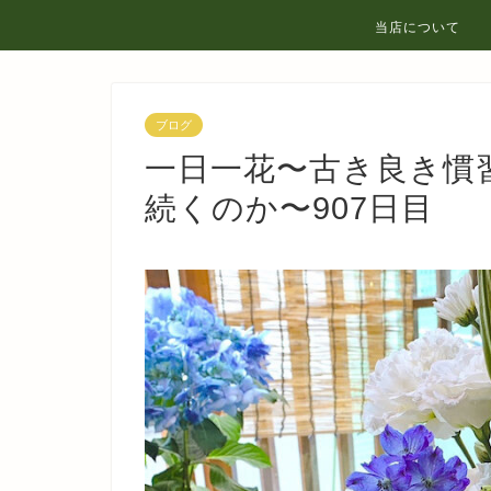
当店について
ブログ
一日一花〜古き良き慣
続くのか〜907日目