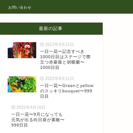
お問い合わせ
最新の記事
2022年9月12日
一日一花ー記念すべき
1000日目はステージで際
立つ赤薔薇と胡蝶蘭〜
1000日目
2022年9月11日
一日一花〜Greenとyellow
のスッキリbouquet〜999
日目
2022年9月10日
一日一花〜9月になっても
元気が出る向日葵が素敵〜
998日目