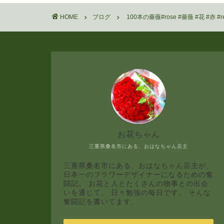
HOME
ブログ
100本の薔薇#rose #薔薇 #花 #赤 #r
お花ちゃん
三重県桑名市にある、おはなちゃん店主
三重県桑名市にある、おはなちゃん店主が、
日本一のフラワーデザイナーになるための奮
闘記。 お花と人とたくさんの物事との出会
いを通じて、 日々勉強の毎日です。 そんな
奮闘記を書いてます。