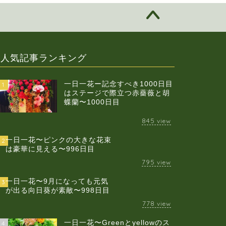
人気記事ランキング
一日一花ー記念すべき1000日目
1
はステージで際立つ赤薔薇と胡
蝶蘭〜1000日目
845
view
一日一花〜ピンクの大きな花束
2
は豪華に見える〜996日目
795
view
一日一花〜9月になっても元気
3
が出る向日葵が素敵〜998日目
778
view
一日一花〜Greenとyellowのス
4