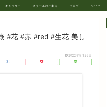
ギャラリー
スクールのご案内
ブログ
funeral
薇 #花 #赤 #red #生花 美し
2022年5月25日