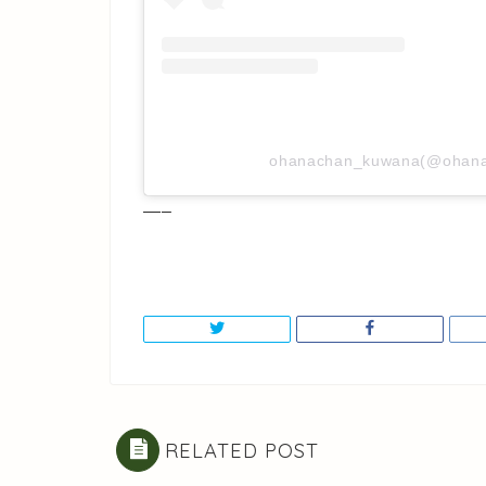
ohanachan_kuwana(@oha
—–
RELATED POST