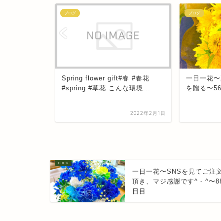
ブログ
ブログ
cosa#ポリシャス
Spring flower gift#春 #春花
一日一花〜
メイク品^
#spring #草花 こんな環境...
を贈る〜5
2020年5月6日
2022年2月1日
一日一花〜SNSを見てご注
頂き、マジ感謝です^ - ^〜8
日目