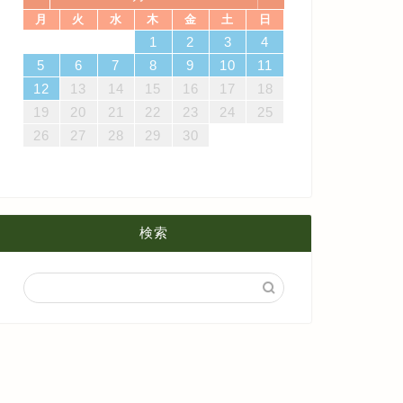
月
火
水
木
金
土
日
ログ
ブログ
7
3
5
1
3
6
6
2
5
7
3
5
1
4
6
2
4
7
7
3
6
1
4
6
2
5
7
3
5
1
2
5
1
5
1
4
6
2
4
7
3
5
1
3
6
7
3
6
1
4
1
2
3
4
4月
5月
8月
14
10
12
10
13
13
12
14
10
12
13
14
14
10
13
13
12
14
10
12
12
12
13
14
10
12
10
13
14
10
13
11
11
11
11
11
11
8
9
8
9
8
9
8
9
8
8
9
8
8
5
6
7
8
9
10
11
21
17
19
15
17
20
20
16
19
21
17
19
15
18
20
16
18
21
21
17
20
15
18
20
16
19
21
17
19
15
16
19
15
19
15
18
20
16
18
21
17
19
15
17
20
21
17
20
15
18
12
13
14
15
16
17
18
3月
4月
7月
28
24
26
22
24
27
27
23
26
28
24
26
22
25
27
23
25
28
28
24
27
22
25
27
23
26
28
24
26
22
23
26
22
26
22
25
27
23
25
28
24
26
22
24
27
28
24
27
22
25
19
20
21
22
23
24
25
2月
3月
6月
31
29
30
31
29
30
31
29
30
31
29
29
29
30
31
29
31
29
26
27
28
29
30
pring flower gift#春 #春花
一日一花〜夏らしい明るい花束
spring #草花 こんな環境...
を贈る〜561日目
1月
2月
5月
2022年2月1日
2021年7月4
1月
4月
検索
3月
2月
1月