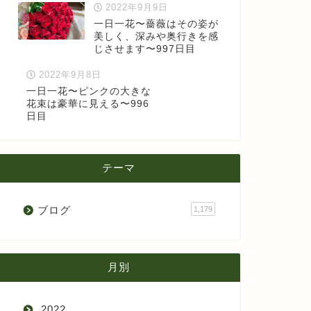
2022年9月9日
一日一花〜薔薇はその姿が
美しく、深みや奥行きを感
じさせます〜997日目
2022年9月8日
一日一花〜ピンクの大きな
花束は豪華に見える〜996
日目
テーマ
ブログ
1,179
月別
2022