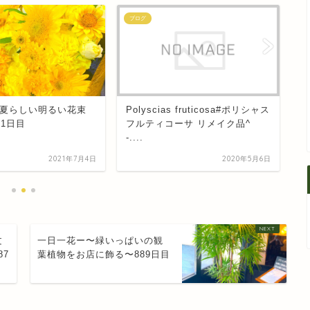
ブログ
ブ
1
1
1
1
1
1
1
2
1
1
2
1
2
2
1
1
2
1
2
1
2
1
3
1
2
2
1
3
1
2
3
3
2
2
1
3
1
1
1
2
3
1
2
3
2
4
2
3
3
2
4
2
1
3
1
4
4
3
1
3
2
4
2
2
2
1
3
1
4
2
3
4
3
1
5
1
3
1
4
4
3
5
1
3
2
4
2
5
5
1
4
2
4
3
5
1
3
3
3
2
4
2
5
1
3
1
4
5
1
4
2
6
2
4
2
5
5
1
4
6
2
4
3
5
1
3
6
6
2
5
3
5
1
4
6
2
4
1
4
4
3
5
1
3
6
2
4
2
5
6
2
5
3
8
4
6
2
4
7
7
3
6
8
4
6
2
5
7
3
5
8
8
4
7
2
5
7
3
6
8
4
6
2
3
6
2
6
2
5
7
3
5
8
4
6
2
4
7
8
4
7
2
5
9
5
7
3
5
8
8
4
7
9
5
7
3
6
8
4
6
9
9
5
8
3
6
8
4
7
9
5
7
3
4
7
3
7
3
6
8
4
6
9
5
7
3
5
8
9
5
8
3
6
10
10
10
10
10
10
10
6
8
4
6
9
9
5
8
6
8
4
7
9
5
7
6
9
4
7
9
5
8
6
8
4
5
8
4
8
4
7
9
5
7
6
8
4
6
9
6
9
4
7
10
10
10
10
10
10
10
10
11
11
11
11
11
11
11
7
9
5
7
6
9
7
9
5
8
6
8
7
5
8
6
9
7
9
5
6
9
5
9
5
8
6
8
7
9
5
7
7
5
8
12
10
10
12
10
12
12
10
12
10
10
10
12
10
12
11
11
11
11
11
11
11
11
8
6
8
7
8
6
9
7
9
8
6
9
7
8
6
7
6
6
9
7
9
8
6
8
8
6
9
13
12
12
13
10
12
10
13
13
12
10
12
13
10
12
10
13
12
13
12
10
11
11
11
11
11
11
11
11
9
7
9
8
9
7
8
9
7
8
9
7
8
7
7
8
9
7
9
9
7
15
13
14
14
10
13
15
13
12
14
10
12
15
15
14
12
14
10
13
15
13
10
13
13
12
14
10
12
15
13
14
15
14
12
11
11
11
11
11
11
11
11
9
9
9
9
9
9
9
9
16
12
14
10
12
15
15
14
16
12
14
10
13
15
13
16
16
12
15
10
13
15
14
16
12
14
10
14
10
14
10
13
15
13
16
12
14
10
12
15
16
12
15
10
13
11
11
11
11
11
17
13
15
13
16
16
12
15
17
13
15
14
16
12
14
17
17
13
16
14
16
12
15
17
13
15
12
15
15
14
16
12
14
17
13
15
13
16
17
13
16
14
11
11
11
11
11
11
11
11
18
14
16
12
14
17
17
13
16
18
14
16
12
15
17
13
15
18
18
14
17
12
15
17
13
16
18
14
16
12
13
16
12
16
12
15
17
13
15
18
14
16
12
14
17
18
14
17
12
15
19
15
17
13
15
18
18
14
17
19
15
17
13
16
18
14
16
19
19
15
18
13
16
18
14
17
19
15
17
13
14
17
13
17
13
16
18
14
16
19
15
17
13
15
18
19
15
18
13
16
20
16
18
14
16
19
19
15
18
20
16
18
14
17
19
15
17
20
20
16
19
14
17
19
15
18
20
16
18
14
15
18
14
18
14
17
19
15
17
20
16
18
14
16
19
20
16
19
14
17
22
18
20
16
18
21
21
17
20
22
18
20
16
19
21
17
19
22
22
18
21
16
19
21
17
20
22
18
20
16
17
20
16
20
16
19
21
17
19
22
18
20
16
18
21
22
18
21
16
19
23
19
21
17
19
22
22
18
21
23
19
21
17
20
22
18
20
23
23
19
22
17
20
22
18
21
23
19
21
17
18
21
17
21
17
20
22
18
20
23
19
21
17
19
22
23
19
22
17
20
24
20
22
18
20
23
23
19
22
24
20
22
18
21
23
19
21
24
24
20
23
18
21
23
19
22
24
20
22
18
19
22
18
22
18
21
23
19
21
24
20
22
18
20
23
24
20
23
18
21
25
21
23
19
21
24
24
20
23
25
21
23
19
22
24
20
22
25
25
21
24
19
22
24
20
23
25
21
23
19
20
23
19
23
19
22
24
20
22
25
21
23
19
21
24
25
21
24
19
22
26
22
24
20
22
25
25
21
24
26
22
24
20
23
25
21
23
26
26
22
25
20
23
25
21
24
26
22
24
20
21
24
20
24
20
23
25
21
23
26
22
24
20
22
25
26
22
25
20
23
27
23
25
21
23
26
26
22
25
27
23
25
21
24
26
22
24
27
27
23
26
21
24
26
22
25
27
23
25
21
22
25
21
25
21
24
26
22
24
27
23
25
21
23
26
27
23
26
21
24
29
25
27
23
25
28
28
24
27
29
25
27
23
26
28
24
26
29
25
28
23
26
28
24
27
29
25
27
23
24
27
23
27
23
26
28
24
26
29
25
27
23
25
28
29
25
28
23
26
30
26
28
24
26
29
25
28
30
26
28
24
27
29
25
27
30
26
29
24
27
29
25
28
30
26
28
24
25
28
24
28
24
27
29
25
27
30
26
28
24
26
29
26
29
24
27
31
27
29
25
27
30
26
29
27
29
25
28
30
26
28
31
27
30
25
28
30
26
29
27
29
25
26
29
25
29
25
28
30
26
28
31
27
29
25
27
30
27
30
25
28
28
30
26
28
31
27
30
28
30
26
29
27
29
28
31
26
29
27
30
28
30
26
27
30
26
30
26
29
27
29
28
30
26
28
31
28
31
26
29
29
27
29
28
31
29
27
30
28
30
29
27
30
28
31
29
27
28
31
27
31
27
30
28
30
29
27
29
29
27
30
30
28
30
29
30
28
31
29
30
28
31
29
30
28
29
28
28
31
29
30
28
30
30
28
31
夏らしい明るい花束
Polyscias fruticosa#ポリシャス
S
30
31
30
31
30
31
30
30
30
31
30
30
31
31
31
31
31
31
61日目
フルティコーサ リメイク品^
#
-....
2021年7月4日
2020年5月6日
文
一日一花ー〜緑いっぱいの観
87
葉植物をお店に飾る〜889日目