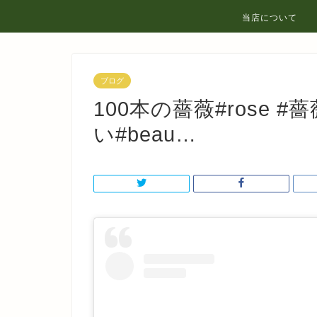
当店について
ブログ
100本の薔薇#rose #薔
い️#beau…