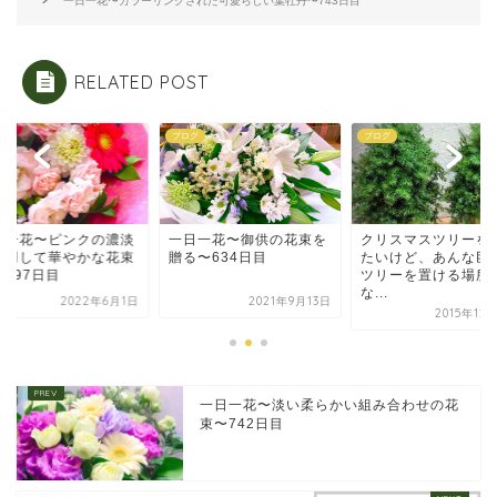
一日一花〜カラーリングされた可愛らしい葉牡丹〜743日目
RELATED POST
グ
ブログ
ブログ
日一花〜ピンクの濃淡
一日一花〜御供の花束を
クリスマスツリーを
使用して華やかな花束
贈る〜634日目
たいけど、あんな巨
〜897日目
ツリーを置ける場所
な...
2022年6月1日
2021年9月13日
2015年12
一日一花〜淡い柔らかい組み合わせの花
束〜742日目