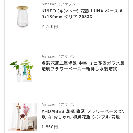
Amazon（アマゾン）
KINTO (キントー) 花器 LUNA ベース 8
0x130mm クリア 20333
2,750円
Amazon（アマゾン）
多彩花瓶二重構造 中空 ミニ花器ガラス製
透明フラワーベース一輪挿し水栽培試験
管ガラス管水耕栽培花瓶ガラス花瓶テラ
リウム容器工芸壁掛け花瓶、玄関廊下装
飾花瓶(グリーン＋ピンク＋ブラウンLサ
イズ, ３点セット)
Amazon（アマゾン）
YHOMBES 花瓶 陶器 フラワーベース 北
欧 白 おしゃれ 和風花瓶 シンプル 花瓶
一輪挿し インテリア 花瓶 ホワイト プレ
1,850円
ゼント ギフト【水滴】高さ23cm