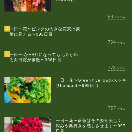
845
view
2
一日一花〜ピンクの大きな花束は豪
華に見える〜996日目
794
view
3
一日一花〜9月になっても元気が出
る向日葵が素敵〜998日目
778
view
4
一日一花〜Greenとyellowのスッキ
当店について
リbouquet〜999日目
ギャラリー
757
view
スクールのご案内
5
一日一花〜薔薇はその姿が美しく、
深みや奥行きを感じさせます〜997
日目