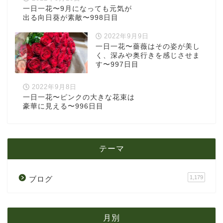
一日一花〜9月になっても元気が
出る向日葵が素敵〜998日目
2022年9月9日
一日一花〜薔薇はその姿が美し
く、深みや奥行きを感じさせま
す〜997日目
2022年9月8日
一日一花〜ピンクの大きな花束は
豪華に見える〜996日目
テーマ
1,179
ブログ
月別