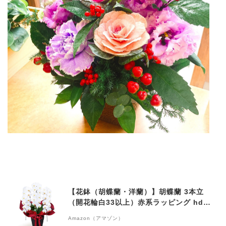
【花鉢（胡蝶蘭・洋蘭）】胡蝶蘭 3本立
（開花輪白33以上）赤系ラッピング hd00
-511536 花キューピット お祝い 記念日 結
Amazon（アマゾン）
婚 出産 送別 開店 開業 オープン