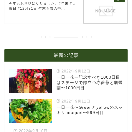
今年もお世話になりました。#年末 #大
晦日 #12月31日 年末も雪の中...
最新の記事
2022年9月12日
一日一花ー記念すべき1000日目
はステージで際立つ赤薔薇と胡蝶
蘭〜1000日目
2022年9月11日
一日一花〜Greenとyellowのスッ
キリbouquet〜999日目
2022年9月10日