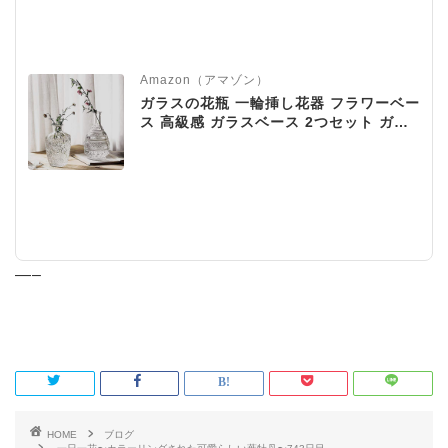
Amazon（アマゾン）
ガラスの花瓶 一輪挿し花器 フラワーベー
ス 高級感 ガラスベース 2つセット ガラ
スボトル アレンジ インテリア 水栽培 生
け花 造花 おしゃれ シンプル インテリア
雑貨 飾り瓶 北欧 レトロ風
—–
HOME
ブログ