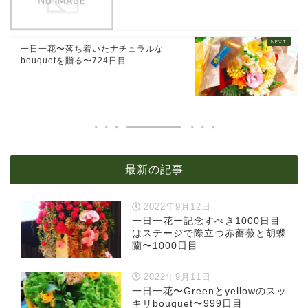
一日一花〜落ち着いたナチュラルな
bouquetを贈る〜724日目
最新の記事
2022年9月12日
一日一花ー記念すべき1000日目
はステージで際立つ赤薔薇と胡蝶
蘭〜1000日目
2022年9月11日
一日一花〜Greenとyellowのスッ
キリbouquet〜999日目