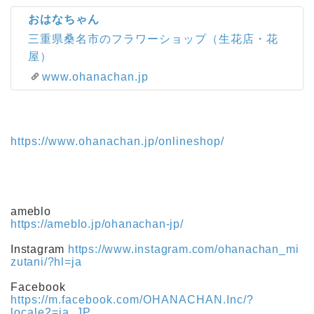
おはなちゃん
三重県桑名市のフラワーショップ（生花店・花
屋）
www.ohanachan.jp
https://www.ohanachan.jp/onlineshop/
ameblo
https://ameblo.jp/ohanachan-jp/
Instagram
https://www.instagram.com/ohanachan_mi
zutani/?hl=ja
Facebook
https://m.facebook.com/OHANACHAN.Inc/?
locale2=ja_JP