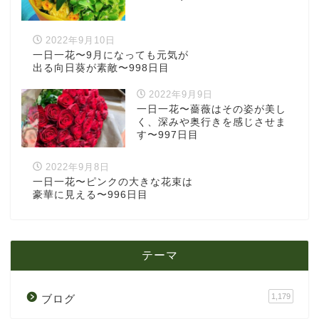
2022年9月10日
一日一花〜9月になっても元気が
出る向日葵が素敵〜998日目
2022年9月9日
一日一花〜薔薇はその姿が美し
く、深みや奥行きを感じさせま
す〜997日目
2022年9月8日
一日一花〜ピンクの大きな花束は
豪華に見える〜996日目
テーマ
1,179
ブログ