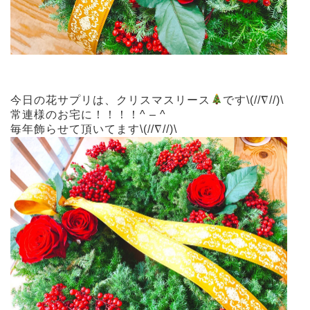
今日の花サプリは、クリスマスリース
です\(//∇//)\
常連様のお宅に！！！！^ – ^
毎年飾らせて頂いてます\(//∇//)\