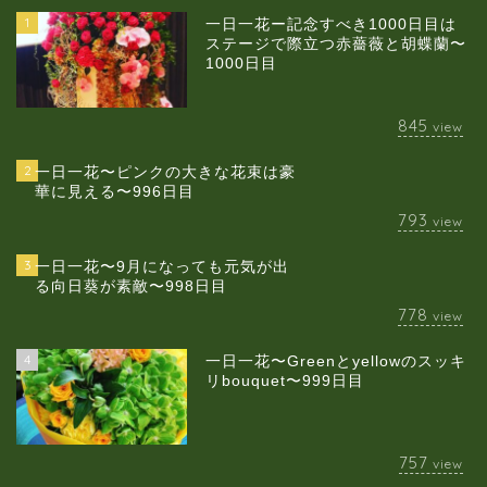
1
一日一花ー記念すべき1000日目は
ステージで際立つ赤薔薇と胡蝶蘭〜
1000日目
845
view
2
一日一花〜ピンクの大きな花束は豪
華に見える〜996日目
793
view
3
一日一花〜9月になっても元気が出
る向日葵が素敵〜998日目
778
view
4
一日一花〜Greenとyellowのスッキ
当店について
リbouquet〜999日目
ギャラリー
757
view