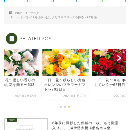
HOME
ブログ
一日一花〜12月はやっぱりクリスマスリースを飾る〜723日目
RELATED POST
グ
ブログ
ブログ
日一花〜優しい香りの
一日一花〜秋らしい黄色
一日一花〜今をupda
合のお花を贈る〜633
オレンジのフラワーギフ
していく〜68日目
目
ト〜702日目
2021年9月12日
2021年11月20日
2020年2月
8年前に撮影した偶然の一枚。もう殿堂
入り。。。#伊勢大橋 #桑名市 #桑...