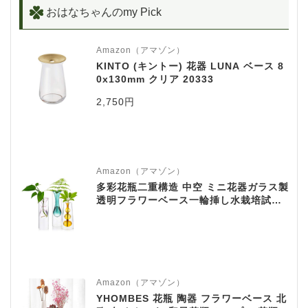
おはなちゃんのmy Pick
Amazon（アマゾン）
KINTO (キントー) 花器 LUNA ベース 8
0x130mm クリア 20333
2,750円
Amazon（アマゾン）
多彩花瓶二重構造 中空 ミニ花器ガラス製
透明フラワーベース一輪挿し水栽培試験
管ガラス管水耕栽培花瓶ガラス花瓶テラ
リウム容器工芸壁掛け花瓶、玄関廊下装
飾花瓶(グリーン＋ピンク＋ブラウンLサ
イズ, ３点セット)
Amazon（アマゾン）
YHOMBES 花瓶 陶器 フラワーベース 北