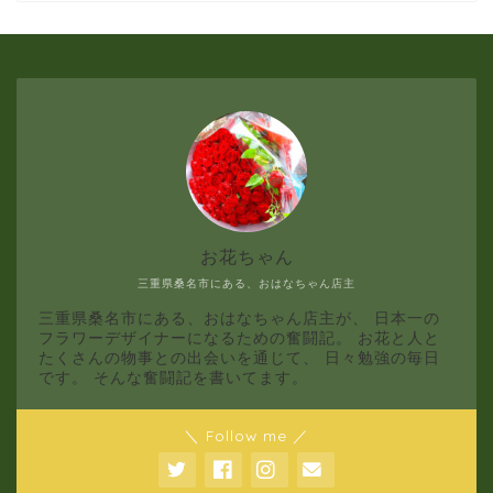
2月
1月
お花ちゃん
三重県桑名市にある、おはなちゃん店主
三重県桑名市にある、おはなちゃん店主が、 日本一の
フラワーデザイナーになるための奮闘記。 お花と人と
たくさんの物事との出会いを通じて、 日々勉強の毎日
です。 そんな奮闘記を書いてます。
＼ Follow me ／