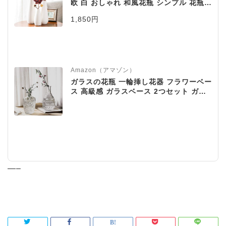
欧 白 おしゃれ 和風花瓶 シンプル 花瓶
一輪挿し インテリア 花瓶 ホワイト プレ
1,850円
ゼント ギフト【水滴】高さ23cm
Amazon（アマゾン）
ガラスの花瓶 一輪挿し花器 フラワーベー
ス 高級感 ガラスベース 2つセット ガラ
スボトル アレンジ インテリア 水栽培 生
け花 造花 おしゃれ シンプル インテリア
雑貨 飾り瓶 北欧 レトロ風
—–