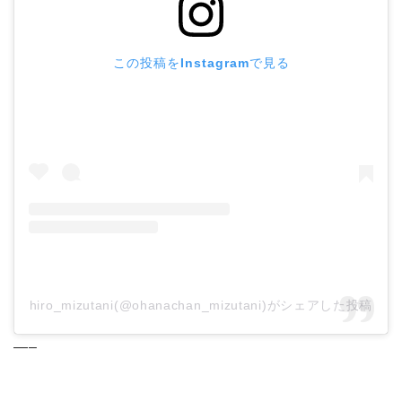
この投稿をInstagramで見る
hiro_mizutani(@ohanachan_mizutani)がシェアした投稿
—–