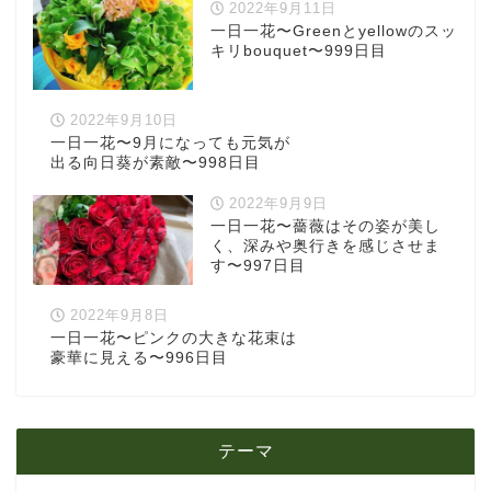
2022年9月11日
一日一花〜Greenとyellowのスッ
キリbouquet〜999日目
2022年9月10日
一日一花〜9月になっても元気が
出る向日葵が素敵〜998日目
2022年9月9日
一日一花〜薔薇はその姿が美し
く、深みや奥行きを感じさせま
す〜997日目
2022年9月8日
一日一花〜ピンクの大きな花束は
豪華に見える〜996日目
テーマ