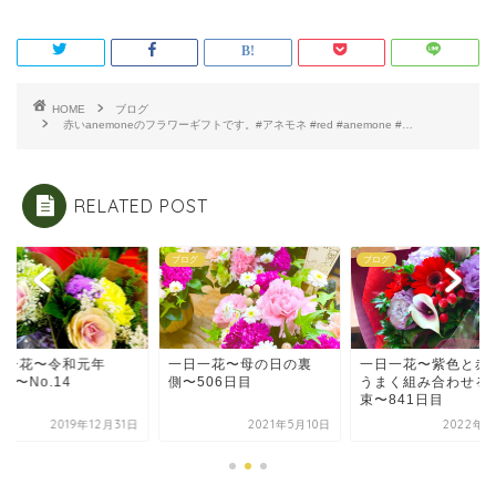
HOME
ブログ
赤いanemoneのフラワーギフトです。#アネモネ #red #anemone #…
RELATED POST
グ
ブログ
ブログ
日一花〜令和元年
一日一花〜母の日の裏
一日一花〜紫色と赤
ish〜No.14
側〜506日目
うまく組み合わせる
束〜841日目
2019年12月31日
2021年5月10日
2022年4