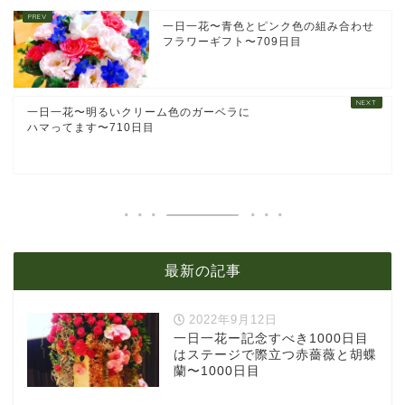
一日一花〜青色とピンク色の組み合わせ
フラワーギフト〜709日目
一日一花〜明るいクリーム色のガーベラに
ハマってます〜710日目
最新の記事
2022年9月12日
一日一花ー記念すべき1000日目
はステージで際立つ赤薔薇と胡蝶
蘭〜1000日目