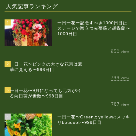
人気記事ランキング
1
一日一花ー記念すべき1000日目は
ステージで際立つ赤薔薇と胡蝶蘭〜
1000日目
850
view
2
一日一花〜ピンクの大きな花束は豪
華に見える〜996日目
799
view
3
一日一花〜9月になっても元気が出
る向日葵が素敵〜998日目
787
view
4
一日一花〜Greenとyellowのスッキ
当店について
リbouquet〜999日目