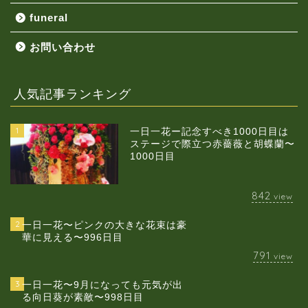
funeral
お問い合わせ
人気記事ランキング
1
一日一花ー記念すべき1000日目は
ステージで際立つ赤薔薇と胡蝶蘭〜
1000日目
842
view
2
一日一花〜ピンクの大きな花束は豪
華に見える〜996日目
791
view
3
一日一花〜9月になっても元気が出
る向日葵が素敵〜998日目