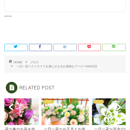
—–
HOME
ブログ
一日一花〜クリスマスを感じさせるお洒落なブーケ〜698日目
RELATED POST
グ
ブログ
ブログ
日一花〜春のお花を中
一日一花〜お正月とお供
一日一花〜百合の中