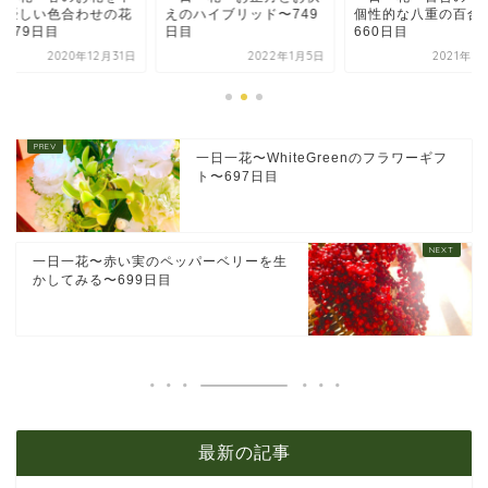
に優しい色合わせの花
えのハイブリッド〜749
個性的な八重の百合
〜379日目
日目
660日目
2020年12月31日
2022年1月5日
2021年1
一日一花〜WhiteGreenのフラワーギフ
ト〜697日目
一日一花〜赤い実のペッパーベリーを生
かしてみる〜699日目
最新の記事