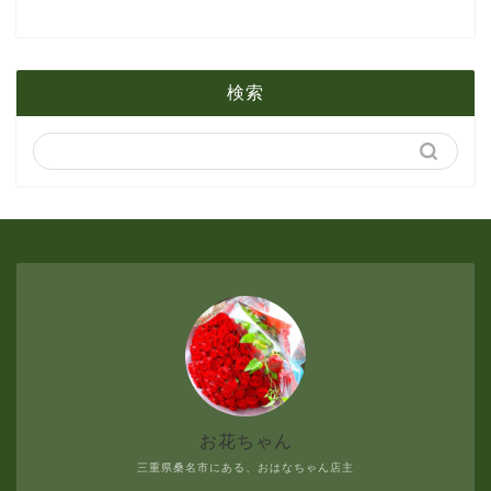
1月
2月
5月
検索
1月
4月
3月
2月
1月
お花ちゃん
三重県桑名市にある、おはなちゃん店主