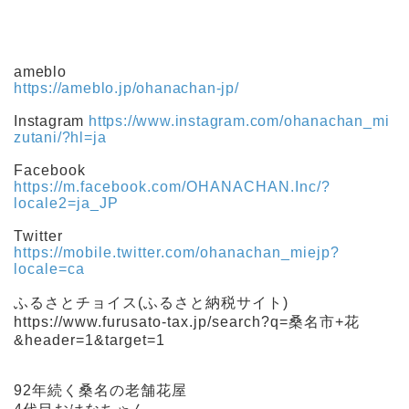
ameblo
https://ameblo.jp/ohanachan-jp/
Instagram
https://www.instagram.com/ohanachan_mi
zutani/?hl=ja
Facebook
https://m.facebook.com/OHANACHAN.Inc/?
locale2=ja_JP
Twitter
https://mobile.twitter.com/ohanachan_miejp?
locale=ca
ふるさとチョイス(ふるさと納税サイト)
https://www.furusato-tax.jp/search?q=桑名市+花
&header=1&target=1
92年続く桑名の老舗花屋