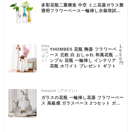
多彩花瓶二重構造 中空 ミニ花器ガラス製
透明フラワーベース一輪挿し水栽培試験
管ガラス管水耕栽培花瓶ガラス花瓶テラ
リウム容器工芸壁掛け花瓶、玄関廊下装
飾花瓶(グリーン＋ピンク＋ブラウンLサ
イズ, ３点セット)
Ama
1,
YHOMBES 花瓶 陶器 フラワーベ
zon
6
（ア
5
ース 北欧 白 おしゃれ 和風花瓶 シ
マゾ
0
ン）
ンプル 花瓶 一輪挿し インテリア
円
花瓶 ホワイト プレゼント ギフト
【水滴】高さ23cm
Amazon（アマゾン）
ガラスの花瓶 一輪挿し花器 フラワーベー
ス 高級感 ガラスベース 2つセット ガラ
スボトル アレンジ インテリア 水栽培 生
け花 造花 おしゃれ シンプル インテリア
雑貨 飾り瓶 北欧 レトロ風