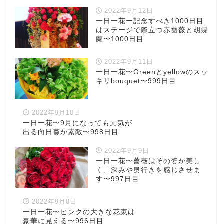
2022年9月12日
一日一花ー記念すべき1000日目
はステージで際立つ赤薔薇と胡蝶
蘭〜1000日目
2022年9月11日
一日一花〜Greenとyellowのスッ
キリbouquet〜999日目
2022年9月10日
一日一花〜9月になっても元気が
出る向日葵が素敵〜998日目
2022年9月9日
一日一花〜薔薇はその姿が美し
く、深みや奥行きを感じさせま
す〜997日目
2022年9月8日
一日一花〜ピンクの大きな花束は
豪華に見える〜996日目