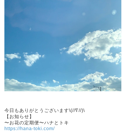
今日もありがとうございます\(//∇//)\
【お知らせ】
〜お花の定期便〜ハナとトキ
https://hana-toki.com/