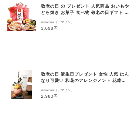
敬老の日 の プレゼント 人気商品 おいもや
どら焼き お菓子 食べ物 敬老の日ギフト ギ
フトセット 編み籠バック 静岡緑茶付 (ピ
Amazon（アマゾン）
ンク風呂敷)
3,098円
敬老の日 誕生日プレゼント 女性 人気 はん
なり可愛い 和花のアレンジメント 花凛シ
リーズ Yuzuha 黒の台座付き プリザーブ
Amazon（アマゾン）
ドフラワー
2,980円