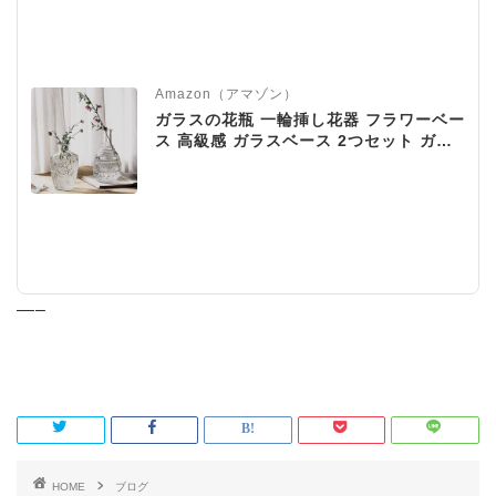
Amazon（アマゾン）
ガラスの花瓶 一輪挿し花器 フラワーベー
ス 高級感 ガラスベース 2つセット ガラ
スボトル アレンジ インテリア 水栽培 生
け花 造花 おしゃれ シンプル インテリア
雑貨 飾り瓶 北欧 レトロ風
—–
HOME
ブログ