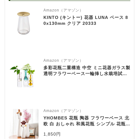
Amazon（アマゾン）
KINTO (キントー) 花器 LUNA ベース 8
0x130mm クリア 20333
Amazon（アマゾン）
多彩花瓶二重構造 中空 ミニ花器ガラス製
透明フラワーベース一輪挿し水栽培試験
管ガラス管水耕栽培花瓶ガラス花瓶テラ
リウム容器工芸壁掛け花瓶、玄関廊下装
飾花瓶(グリーン＋ピンク＋ブラウンLサ
イズ, ３点セット)
Amazon（アマゾン）
YHOMBES 花瓶 陶器 フラワーベース 北
欧 白 おしゃれ 和風花瓶 シンプル 花瓶
一輪挿し インテリア 花瓶 ホワイト プレ
1,850円
ゼント ギフト【水滴】高さ23cm