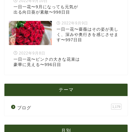
2022年9月10日
一日一花〜9月になっても元気が
出る向日葵が素敵〜998日目
2022年9月9日
一日一花〜薔薇はその姿が美し
く、深みや奥行きを感じさせま
す〜997日目
2022年9月8日
一日一花〜ピンクの大きな花束は
豪華に見える〜996日目
テーマ
1,179
ブログ
月別