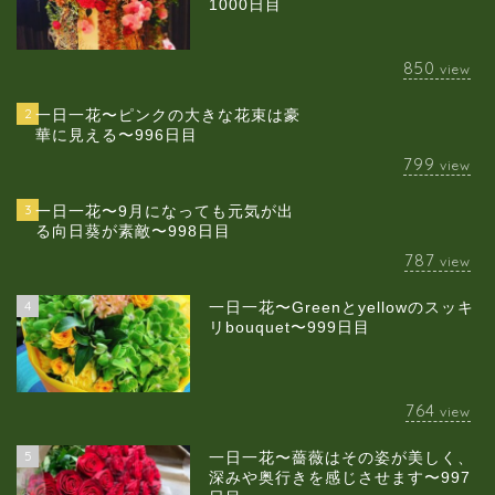
1000日目
850
view
2
一日一花〜ピンクの大きな花束は豪
華に見える〜996日目
799
view
3
一日一花〜9月になっても元気が出
る向日葵が素敵〜998日目
787
view
4
一日一花〜Greenとyellowのスッキ
当店について
リbouquet〜999日目
ギャラリー
764
view
スクールのご案内
5
一日一花〜薔薇はその姿が美しく、
深みや奥行きを感じさせます〜997