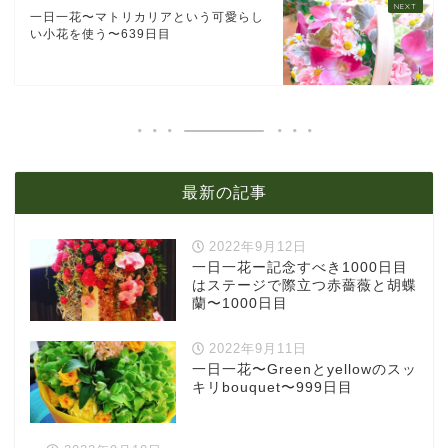
一日一花〜マトリカリアという可愛らし
い小花を使う〜639日目
最新の記事
2022年9月12日
一日一花ー記念すべき1000日目
はステージで際立つ赤薔薇と胡蝶
蘭〜1000日目
2022年9月11日
一日一花〜Greenとyellowのスッ
キリbouquet〜999日目