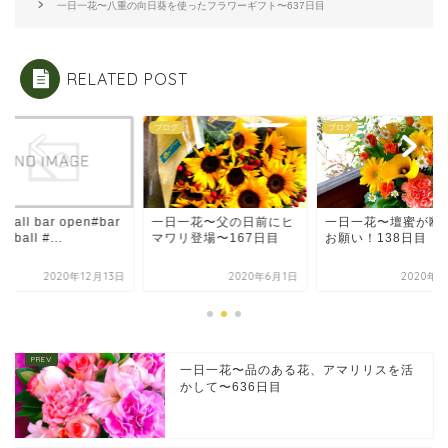
一日一花〜八重の向日葵を使ったフラワーギフト〜637日目
RELATED POST
グ
ブログ
ブログ
hball bar open#bar
一日一花〜父の日前にヒ
一日一花〜壇蜜が断
ghball #...
マワリ登場〜167日目
お願い！138日目
2020年12月13日
2020年6月1日
2020年5
一日一花〜品のある花、アマリリスを活
かして〜636日目