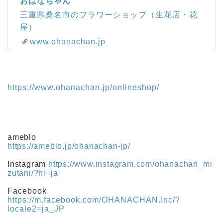
おはなちゃん
三重県桑名市のフラワーショップ（生花店・花
屋）
www.ohanachan.jp
https://www.ohanachan.jp/onlineshop/
ameblo
https://ameblo.jp/ohanachan-jp/
Instagram
https://www.instagram.com/ohanachan_mi
zutani/?hl=ja
Facebook
https://m.facebook.com/OHANACHAN.Inc/?
locale2=ja_JP