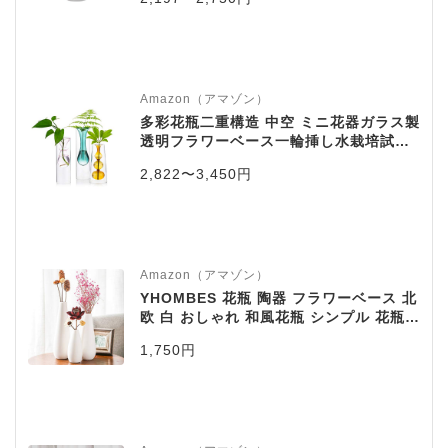
Amazon（アマゾン）
多彩花瓶二重構造 中空 ミニ花器ガラス製
透明フラワーベース一輪挿し水栽培試験
管ガラス管水耕栽培花瓶ガラス花瓶テラ
2,822〜3,450円
リウム容器工芸壁掛け花瓶、玄関廊下装
飾花瓶(グリーン＋ピンク＋ブラウンLサ
イズ, ３点セット)
Amazon（アマゾン）
YHOMBES 花瓶 陶器 フラワーベース 北
欧 白 おしゃれ 和風花瓶 シンプル 花瓶
一輪挿し インテリア 花瓶 ホワイト プレ
1,750円
ゼント ギフト【水滴】高さ23cm