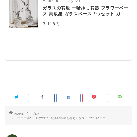
Amazon（アマゾン）
ガラスの花瓶 一輪挿し花器 フラワーベー
ス 高級感 ガラスベース 2つセット ガラ
スボトル アレンジ インテリア 水栽培 生
3,118円
け花 造花 おしゃれ シンプル インテリア
雑貨 飾り瓶 北欧 レトロ風
—–
HOME
ブログ
一日一花〜コロナの中、明るい印象を与えるダリアで〜347日目