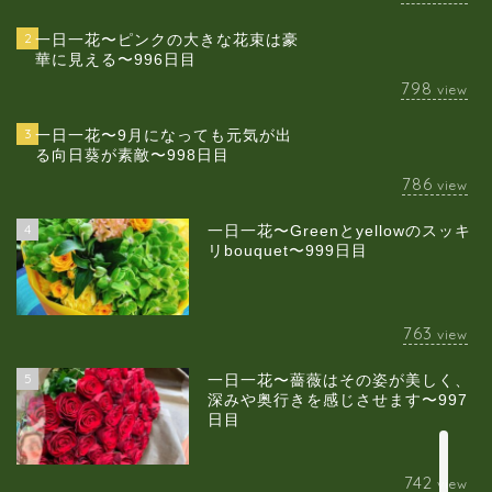
2
一日一花〜ピンクの大きな花束は豪
華に見える〜996日目
798
view
3
一日一花〜9月になっても元気が出
る向日葵が素敵〜998日目
786
view
4
一日一花〜Greenとyellowのスッキ
当店について
リbouquet〜999日目
ギャラリー
763
view
スクールのご案内
5
一日一花〜薔薇はその姿が美しく、
深みや奥行きを感じさせます〜997
日目
ブログ
742
view