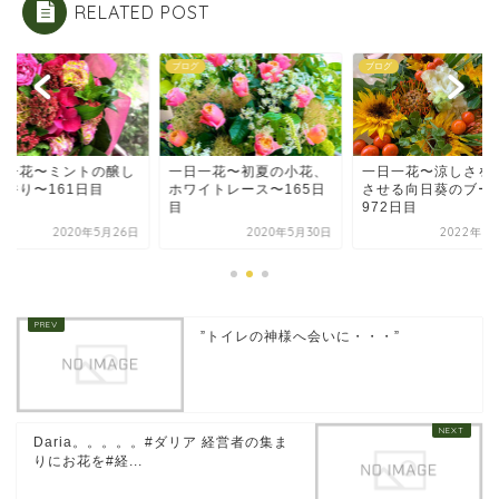
RELATED POST
ブログ
ブログ
ブログ
トの醸し
一日一花〜初夏の小花、
一日一花〜涼しさを感じ
一日
日目
ホワイトレース〜165日
させる向日葵のブーケ
出す
目
972日目
年5月26日
2020年5月30日
2022年8月15日
”トイレの神様へ会いに・・・”
Daria。。。。。#ダリア 経営者の集ま
りにお花を️#経...