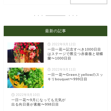
最新の記事
2022年9月12日
一日一花ー記念すべき1000日目
はステージで際立つ赤薔薇と胡蝶
蘭〜1000日目
2022年9月11日
一日一花〜Greenとyellowのスッ
キリbouquet〜999日目
2022年9月10日
一日一花〜9月になっても元気が
出る向日葵が素敵〜998日目