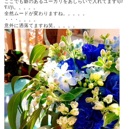
ここでも癖のあるユーカリをあしらいで入れてます\(//
∇//)\。。。。。
全然ムードが変わりますね。。。。。
・・・。。。。
意外に洒落てますね笑。。。。。