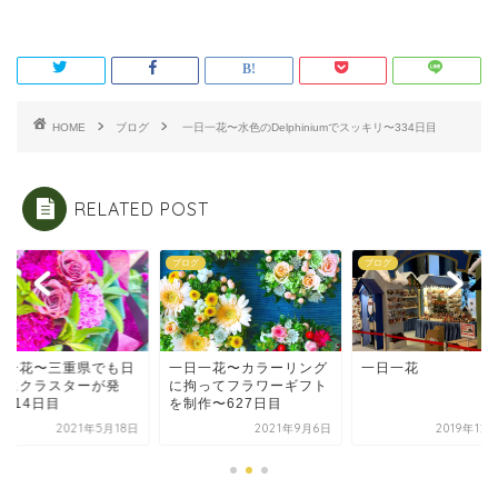
HOME
ブログ
一日一花〜水色のDelphiniumでスッキリ〜334日目
RELATED POST
グ
ブログ
ブログ
日一花〜三重県でも日
一日一花〜カラーリング
一日一花
的にクラスターが発
に拘ってフラワーギフト
〜514日目
を制作〜627日目
2021年5月18日
2021年9月6日
2019年12