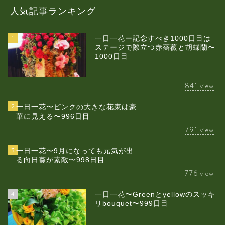
人気記事ランキング
1
一日一花ー記念すべき1000日目は
ステージで際立つ赤薔薇と胡蝶蘭〜
1000日目
841
view
2
一日一花〜ピンクの大きな花束は豪
華に見える〜996日目
791
view
3
一日一花〜9月になっても元気が出
る向日葵が素敵〜998日目
776
view
4
一日一花〜Greenとyellowのスッキ
当店について
リbouquet〜999日目