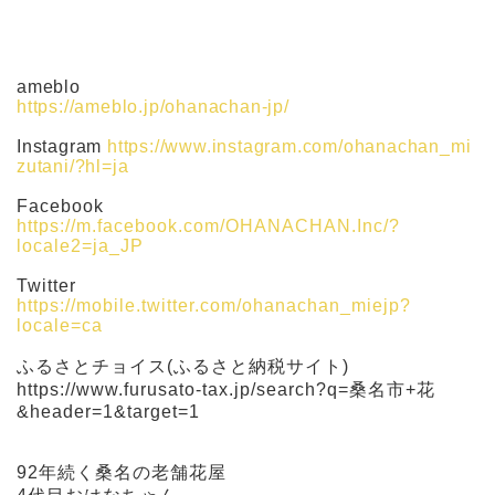
ameblo
https://ameblo.jp/ohanachan-jp/
Instagram
https://www.instagram.com/ohanachan_mi
zutani/?hl=ja
Facebook
https://m.facebook.com/OHANACHAN.Inc/?
locale2=ja_JP
Twitter
https://mobile.twitter.com/ohanachan_miejp?
locale=ca
ふるさとチョイス(ふるさと納税サイト)
https://www.furusato-tax.jp/search?q=桑名市+花
&header=1&target=1
92年続く桑名の老舗花屋