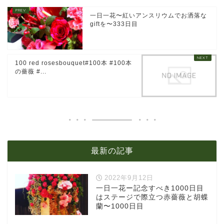
一日一花〜紅いアンスリウムでお洒落な
giftを〜333日目
100 red rosesbouquet#100本 #100本
の薔薇 #...
最新の記事
2022年9月12日
一日一花ー記念すべき1000日目
はステージで際立つ赤薔薇と胡蝶
蘭〜1000日目