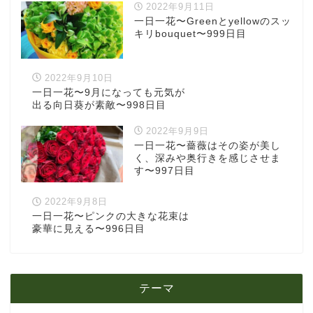
2022年9月11日
一日一花〜Greenとyellowのスッ
キリbouquet〜999日目
2022年9月10日
一日一花〜9月になっても元気が
出る向日葵が素敵〜998日目
2022年9月9日
一日一花〜薔薇はその姿が美し
く、深みや奥行きを感じさせま
す〜997日目
2022年9月8日
一日一花〜ピンクの大きな花束は
豪華に見える〜996日目
テーマ