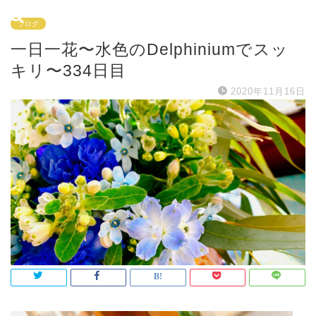
ブログ
一日一花〜水色のDelphiniumでスッ
キリ〜334日目
2020年11月16日