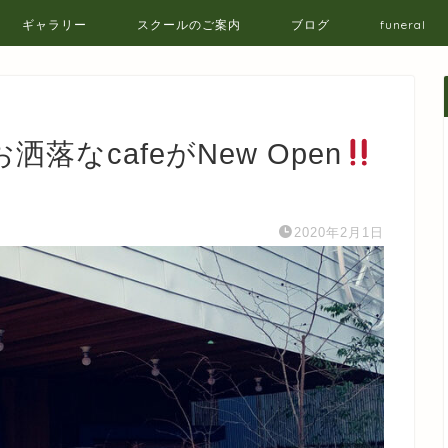
ギャラリー
スクールのご案内
ブログ
funeral
落なcafeがNew Open
2020年2月1日