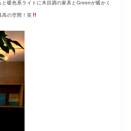
と暖色系ライトに木目調の家具とGreenが暖かく
最高の空間！笑