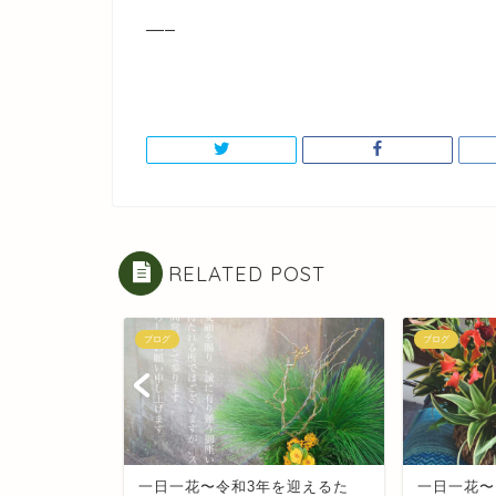
—–
RELATED POST
ブログ
ブログ
登場か
一日一花〜令和3年を迎えるた
一日一花〜