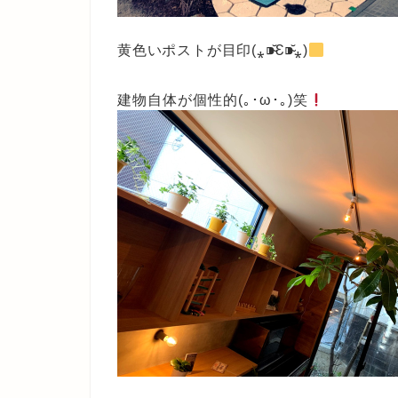
黄色いポストが目印(⁎⁍̴̆Ɛ⁍̴̆⁎)
建物自体が個性的(｡･ω･｡)笑