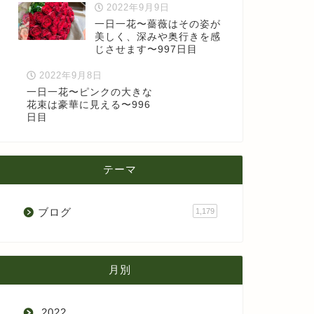
2022年9月9日
一日一花〜薔薇はその姿が
美しく、深みや奥行きを感
じさせます〜997日目
2022年9月8日
一日一花〜ピンクの大きな
花束は豪華に見える〜996
日目
テーマ
ブログ
1,179
月別
2022