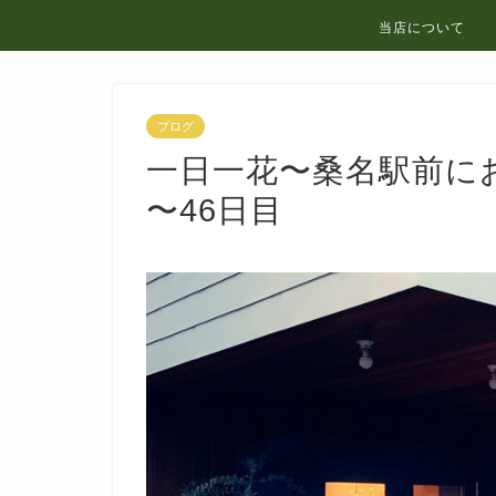
当店について
ブログ
一日一花〜桑名駅前にお洒
〜46日目