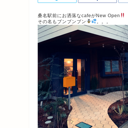
桑名駅前にお洒落なcafeがNew Open
その名もブンブンブン
。。。