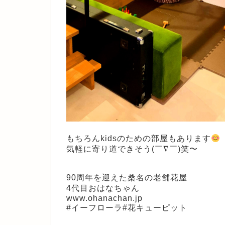
もちろんkidsのための部屋もあります
気軽に寄り道できそう(￣∇￣)笑〜
90周年を迎えた桑名の老舗花屋
4代目おはなちゃん
www.ohanachan.jp
#イーフローラ#花キューピット