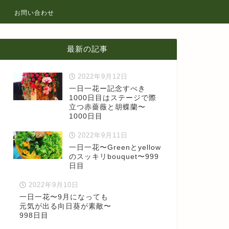
お問い合わせ
最新の記事
2022年9月12日
一日一花ー記念すべき
1000日目はステージで際
立つ赤薔薇と胡蝶蘭〜
1000日目
2022年9月11日
一日一花〜Greenとyellow
のスッキリbouquet〜999
日目
2022年9月10日
一日一花〜9月になっても
元気が出る向日葵が素敵〜
998日目